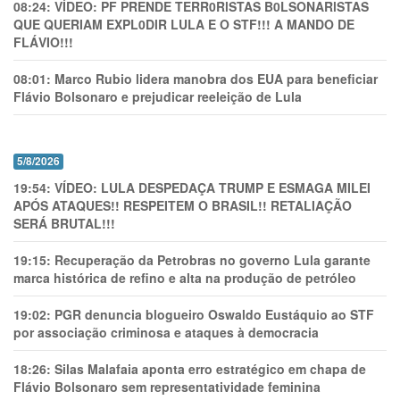
08:24:
VÍDEO: PF PRENDE TERR0RlSTAS B0LSONARlSTAS
QUE QUERIAM EXPL0DlR LULA E O STF!!! A MANDO DE
FLÁVIO!!!
08:01:
Marco Rubio lidera manobra dos EUA para beneficiar
Flávio Bolsonaro e prejudicar reeleição de Lula
5/8/2026
19:54:
VÍDEO: LULA DESPEDAÇA TRUMP E ESMAGA MILEI
APÓS ATAQUES!! RESPEITEM O BRASIL!! RETALIAÇÃO
SERÁ BRUTAL!!!
19:15:
Recuperação da Petrobras no governo Lula garante
marca histórica de refino e alta na produção de petróleo
19:02:
PGR denuncia blogueiro Oswaldo Eustáquio ao STF
por associação criminosa e ataques à democracia
18:26:
Silas Malafaia aponta erro estratégico em chapa de
Flávio Bolsonaro sem representatividade feminina