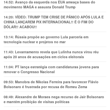
14:52:
Avanço da esquerda nos EUA ameaça bases do
movimento MAGA e assusta Donald Trump
14:20:
VÍDEO: TRUMP TEM CRlSE DE PÂNlCO APÓS LULA E
CHINA LANÇAREM PIX INTERNACIONAL!! É O FIM DO
DÓLAR!! ACABOU!!
13:14:
Rússia propõe ao governo Lula parceria em
tecnologia nuclear e projetos no mar
11:43:
Levantamento revela que Lulinha nunca virou réu
após 20 anos de acusações em ciclos eleitorais
11:04:
PT lança estratégia com candidaturas jovens para
renovar o Congresso Nacional
09:53:
Manobra de Nikolas Ferreira para favorecer Flávio
Bolsonaro é frustrada por recusa de Romeu Zema
08:49:
Alexandre de Moraes nega recurso de Jair Bolsonaro
e mantém proibição de visitas políticas