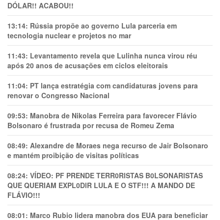
DÓLAR!! ACABOU!!
13:14:
Rússia propõe ao governo Lula parceria em
tecnologia nuclear e projetos no mar
11:43:
Levantamento revela que Lulinha nunca virou réu
após 20 anos de acusações em ciclos eleitorais
11:04:
PT lança estratégia com candidaturas jovens para
renovar o Congresso Nacional
09:53:
Manobra de Nikolas Ferreira para favorecer Flávio
Bolsonaro é frustrada por recusa de Romeu Zema
08:49:
Alexandre de Moraes nega recurso de Jair Bolsonaro
e mantém proibição de visitas políticas
08:24:
VÍDEO: PF PRENDE TERR0RlSTAS B0LSONARlSTAS
QUE QUERIAM EXPL0DlR LULA E O STF!!! A MANDO DE
FLÁVIO!!!
08:01:
Marco Rubio lidera manobra dos EUA para beneficiar