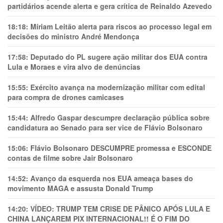
partidários acende alerta e gera crítica de Reinaldo Azevedo
18:18:
Míriam Leitão alerta para riscos ao processo legal em
decisões do ministro André Mendonça
17:58:
Deputado do PL sugere ação militar dos EUA contra
Lula e Moraes e vira alvo de denúncias
15:55:
Exército avança na modernização militar com edital
para compra de drones camicases
15:44:
Alfredo Gaspar descumpre declaração pública sobre
candidatura ao Senado para ser vice de Flávio Bolsonaro
15:06:
Flávio Bolsonaro DESCUMPRE promessa e ESCONDE
contas de filme sobre Jair Bolsonaro
14:52:
Avanço da esquerda nos EUA ameaça bases do
movimento MAGA e assusta Donald Trump
14:20:
VÍDEO: TRUMP TEM CRlSE DE PÂNlCO APÓS LULA E
CHINA LANÇAREM PIX INTERNACIONAL!! É O FIM DO