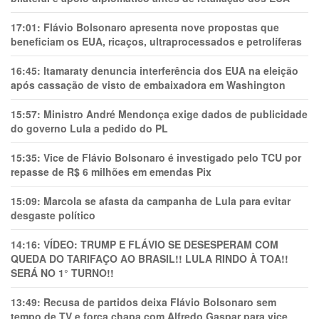
17:01:
Flávio Bolsonaro apresenta nove propostas que
beneficiam os EUA, ricaços, ultraprocessados e petrolíferas
16:45:
Itamaraty denuncia interferência dos EUA na eleição
após cassação de visto de embaixadora em Washington
15:57:
Ministro André Mendonça exige dados de publicidade
do governo Lula a pedido do PL
15:35:
Vice de Flávio Bolsonaro é investigado pelo TCU por
repasse de R$ 6 milhões em emendas Pix
15:09:
Marcola se afasta da campanha de Lula para evitar
desgaste político
14:16:
VÍDEO: TRUMP E FLÁVIO SE DESESPERAM COM
QUEDA DO TARIFAÇO AO BRASIL!! LULA RINDO À TOA!!
SERÁ NO 1° TURNO!!
13:49:
Recusa de partidos deixa Flávio Bolsonaro sem
tempo de TV e força chapa com Alfredo Gaspar para vice