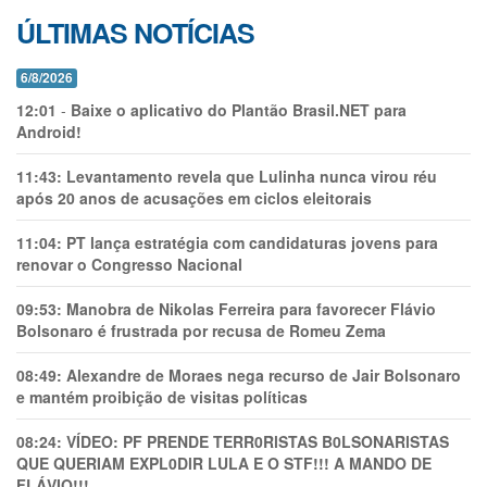
ÚLTIMAS NOTÍCIAS
6/8/2026
12:01
-
Baixe o aplicativo do Plantão Brasil.NET para
Android!
11:43:
Levantamento revela que Lulinha nunca virou réu
após 20 anos de acusações em ciclos eleitorais
11:04:
PT lança estratégia com candidaturas jovens para
renovar o Congresso Nacional
09:53:
Manobra de Nikolas Ferreira para favorecer Flávio
Bolsonaro é frustrada por recusa de Romeu Zema
08:49:
Alexandre de Moraes nega recurso de Jair Bolsonaro
e mantém proibição de visitas políticas
08:24:
VÍDEO: PF PRENDE TERR0RlSTAS B0LSONARlSTAS
QUE QUERIAM EXPL0DlR LULA E O STF!!! A MANDO DE
FLÁVIO!!!