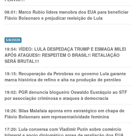
08:01:
Marco Rubio lidera manobra dos EUA para beneficiar
Flávio Bolsonaro e prejudicar reeleição de Lula
5/8/2026
19:54:
VÍDEO: LULA DESPEDAÇA TRUMP E ESMAGA MILEI
APÓS ATAQUES!! RESPEITEM O BRASIL!! RETALIAÇÃO
SERÁ BRUTAL!!!
19:15:
Recuperação da Petrobras no governo Lula garante
marca histórica de refino e alta na produção de petróleo
19:02:
PGR denuncia blogueiro Oswaldo Eustáquio ao STF
por associação criminosa e ataques à democracia
18:26:
Silas Malafaia aponta erro estratégico em chapa de
Flávio Bolsonaro sem representatividade feminina
17:20:
Lula conversa com Vladimir Putin sobre comércio
bilateral e apoio diplomático antes de retaliação dos EUA