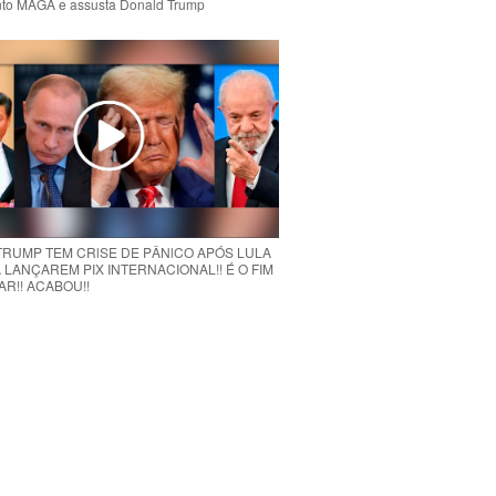
to MAGA e assusta Donald Trump
 TRUMP TEM CRlSE DE PÂNlCO APÓS LULA
 LANÇAREM PIX INTERNACIONAL!! É O FIM
R!! ACABOU!!