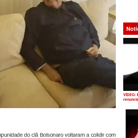
Notí
VÍDEO: 
renunci
mpunidade do clã Bolsonaro voltaram a colidir com