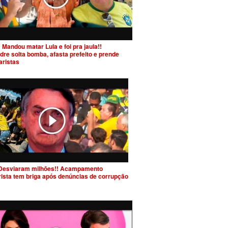
 Mandou matar Lula e foi pra jaula!!
dre solta bomba, afasta prefeito e prende
aristas
Desviaram milhões!! Acampamento
rista tem briga após denúncias de corrupção