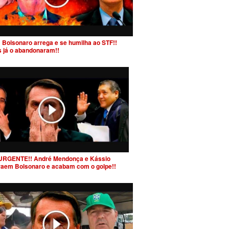
 Bolsonaro arrega e se humilha ao STF!!
s já o abandonaram!!
URGENTE!! André Mendonça e Kássio
raem Bolsonaro e acabam com o golpe!!