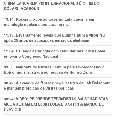
CHINA LANÇAREM PIX INTERNACIONAL!! É O FIM DO
DÓLAR!! ACABOU!!
13:14:
Rússia propõe ao governo Lula parceria em
tecnologia nuclear e projetos no mar
11:43:
Levantamento revela que Lulinha nunca virou réu
após 20 anos de acusações em ciclos eleitorais
11:04:
PT lança estratégia com candidaturas jovens para
renovar o Congresso Nacional
09:53:
Manobra de Nikolas Ferreira para favorecer Flávio
Bolsonaro é frustrada por recusa de Romeu Zema
08:49:
Alexandre de Moraes nega recurso de Jair Bolsonaro
e mantém proibição de visitas políticas
08:24:
VÍDEO: PF PRENDE TERR0RlSTAS B0LSONARlSTAS
QUE QUERIAM EXPL0DlR LULA E O STF!!! A MANDO DE
FLÁVIO!!!