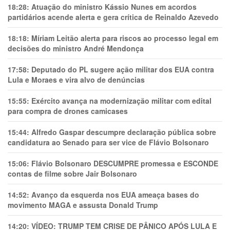
18:28:
Atuação do ministro Kássio Nunes em acordos
partidários acende alerta e gera crítica de Reinaldo Azevedo
18:18:
Míriam Leitão alerta para riscos ao processo legal em
decisões do ministro André Mendonça
17:58:
Deputado do PL sugere ação militar dos EUA contra
Lula e Moraes e vira alvo de denúncias
15:55:
Exército avança na modernização militar com edital
para compra de drones camicases
15:44:
Alfredo Gaspar descumpre declaração pública sobre
candidatura ao Senado para ser vice de Flávio Bolsonaro
15:06:
Flávio Bolsonaro DESCUMPRE promessa e ESCONDE
contas de filme sobre Jair Bolsonaro
14:52:
Avanço da esquerda nos EUA ameaça bases do
movimento MAGA e assusta Donald Trump
14:20:
VÍDEO: TRUMP TEM CRlSE DE PÂNlCO APÓS LULA E