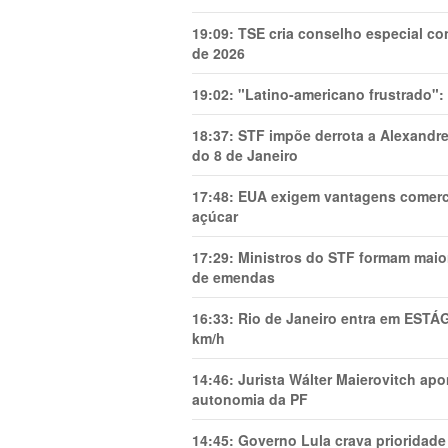
19:09:
TSE cria conselho especial co
de 2026
19:02:
"Latino-americano frustrado":
18:37:
STF impõe derrota a Alexandre
do 8 de Janeiro
17:48:
EUA exigem vantagens comercia
açúcar
17:29:
Ministros do STF formam maio
de emendas
16:33:
Rio de Janeiro entra em ESTÁ
km/h
14:46:
Jurista Wálter Maierovitch ap
autonomia da PF
14:45:
Governo Lula crava prioridade 