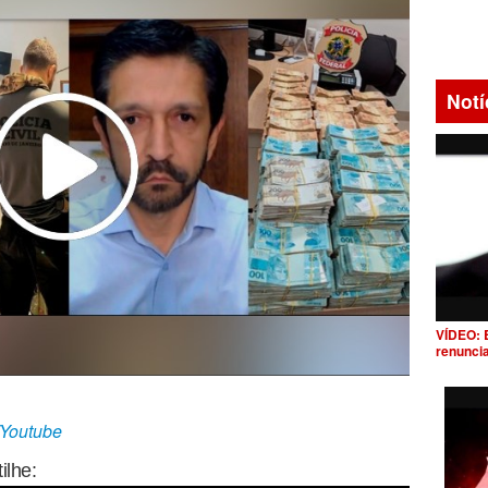
Notí
VÍDEO: 
renunci
/Youtube
ilhe: