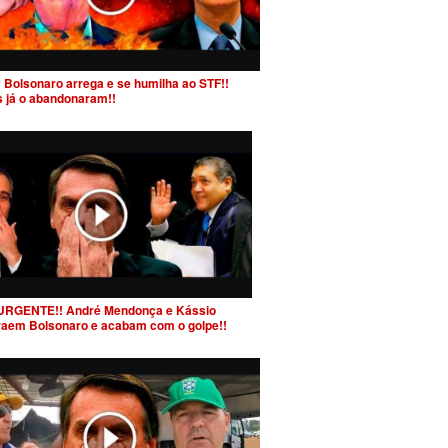
 Bolsonaro arrega e se humilha ao STF!!
s já o abandonaram!!
URGENTE!! André Mendonça e Kássio
raem Bolsonaro e acabam com o golpe!!