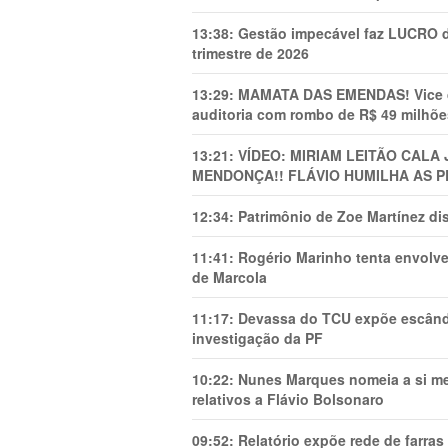
13:38:
Gestão impecável faz LUCRO d
trimestre de 2026
13:29:
MAMATA DAS EMENDAS! Vice de 
auditoria com rombo de R$ 49 milhõe
13:21:
VÍDEO: MIRIAM LEITÃO CAL
MENDONÇA!! FLÁVIO HUMILHA AS P
12:34:
Patrimônio de Zoe Martínez d
11:41:
Rogério Marinho tenta envolve
de Marcola
11:17:
Devassa do TCU expõe escânda
investigação da PF
10:22:
Nunes Marques nomeia a si mes
relativos a Flávio Bolsonaro
09:52:
Relatório expõe rede de farra