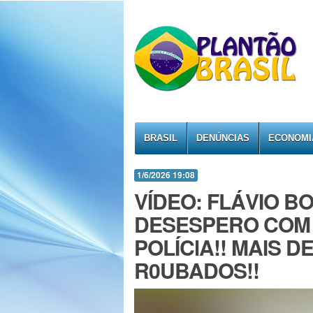
BRASIL
DENÚNCIAS
ECONOMI
1/6/2026 19:08
VÍDEO: FLÁVIO 
DESESPERO COM
POLÍClA!! MAIS D
R0UBADOS!!