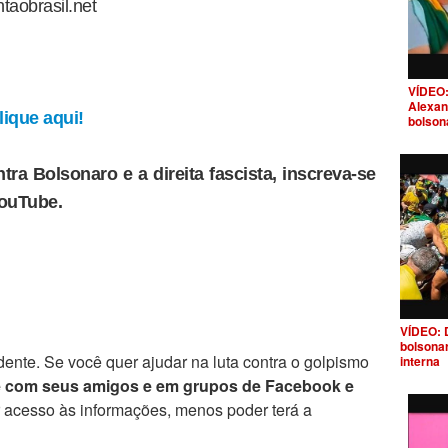
taobrasil.net
VÍDEO:
Alexan
ique aqui!
bolson
tra Bolsonaro e a direita fascista, inscreva-se
YouTube.
VÍDEO: 
bolsona
ente. Se você quer ajudar na luta contra o golpismo
interna
e com seus amigos e em grupos de Facebook e
r acesso às informações, menos poder terá a