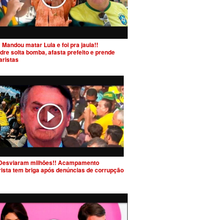
 Mandou matar Lula e foi pra jaula!!
dre solta bomba, afasta prefeito e prende
aristas
Desviaram milhões!! Acampamento
rista tem briga após denúncias de corrupção