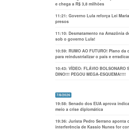
e chega a R$ 3,8 milhões
11:21:
Governo Lula reforça Lei Mari
presos
11:10:
Desmatamento na Amazônia de
sob o governo Lula!
10:59:
RUMO AO FUTURO! Plano da cha
para reindustrializar o país e erradic
10:43:
VÍDEO: FLÁVIO BOLSONARO 
DINO!!! PEGOU MEGA-ESQUEMA!!!!
7/8/2026
19:58:
Senado dos EUA aprova indica
meio a crise diplomática
19:36:
Jurista Pedro Serrano aponta
interferência de Kassio Nunes for co