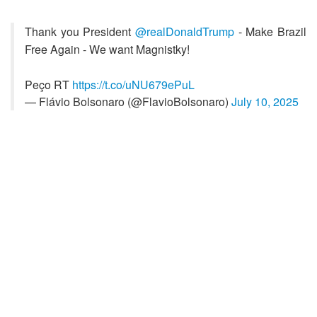
Thank you President
@realDonaldTrump
- Make Brazil
Free Again - We want Magnistky!
Peço RT
https://t.co/uNU679ePuL
— Flávio Bolsonaro (@FlavioBolsonaro)
July 10, 2025