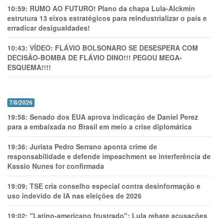
10:59:
RUMO AO FUTURO! Plano da chapa Lula-Alckmin
estrutura 13 eixos estratégicos para reindustrializar o país e
erradicar desigualdades!
10:43:
VÍDEO: FLÁVIO BOLSONARO SE DESESPERA COM
DECISÃO-BOMBA DE FLÁVIO DINO!!! PEGOU MEGA-
ESQUEMA!!!!
7/8/2026
19:58:
Senado dos EUA aprova indicação de Daniel Perez
para a embaixada no Brasil em meio a crise diplomática
19:36:
Jurista Pedro Serrano aponta crime de
responsabilidade e defende impeachment se interferência de
Kassio Nunes for confirmada
19:09:
TSE cria conselho especial contra desinformação e
uso indevido de IA nas eleições de 2026
19:02:
"Latino-americano frustrado": Lula rebate acusações