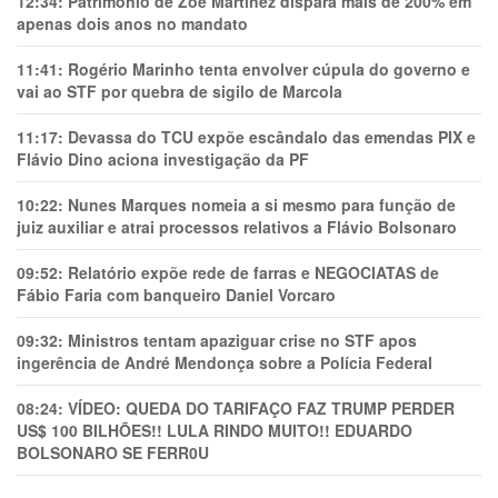
12:34:
Patrimônio de Zoe Martínez dispara mais de 200% em
apenas dois anos no mandato
11:41:
Rogério Marinho tenta envolver cúpula do governo e
vai ao STF por quebra de sigilo de Marcola
11:17:
Devassa do TCU expõe escândalo das emendas PIX e
Flávio Dino aciona investigação da PF
10:22:
Nunes Marques nomeia a si mesmo para função de
juiz auxiliar e atrai processos relativos a Flávio Bolsonaro
09:52:
Relatório expõe rede de farras e NEGOCIATAS de
Fábio Faria com banqueiro Daniel Vorcaro
09:32:
Ministros tentam apaziguar crise no STF apos
ingerência de André Mendonça sobre a Polícia Federal
08:24:
VÍDEO: QUEDA DO TARIFAÇO FAZ TRUMP PERDER
US$ 100 BILHÕES!! LULA RINDO MUITO!! EDUARDO
BOLSONARO SE FERR0U