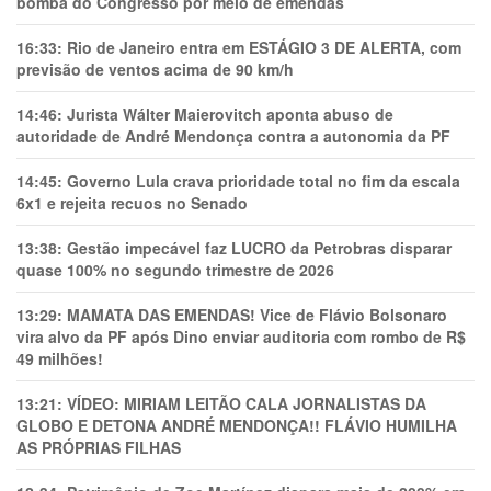
bomba do Congresso por meio de emendas
16:33:
Rio de Janeiro entra em ESTÁGIO 3 DE ALERTA, com
previsão de ventos acima de 90 km/h
14:46:
Jurista Wálter Maierovitch aponta abuso de
autoridade de André Mendonça contra a autonomia da PF
14:45:
Governo Lula crava prioridade total no fim da escala
6x1 e rejeita recuos no Senado
13:38:
Gestão impecável faz LUCRO da Petrobras disparar
quase 100% no segundo trimestre de 2026
13:29:
MAMATA DAS EMENDAS! Vice de Flávio Bolsonaro
vira alvo da PF após Dino enviar auditoria com rombo de R$
49 milhões!
13:21:
VÍDEO: MIRIAM LEITÃO CALA JORNALISTAS DA
GLOBO E DETONA ANDRÉ MENDONÇA!! FLÁVIO HUMILHA
AS PRÓPRIAS FILHAS