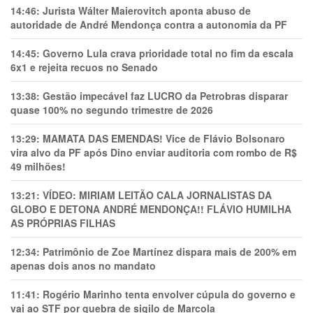
14:46:
Jurista Wálter Maierovitch aponta abuso de
autoridade de André Mendonça contra a autonomia da PF
14:45:
Governo Lula crava prioridade total no fim da escala
6x1 e rejeita recuos no Senado
13:38:
Gestão impecável faz LUCRO da Petrobras disparar
quase 100% no segundo trimestre de 2026
13:29:
MAMATA DAS EMENDAS! Vice de Flávio Bolsonaro
vira alvo da PF após Dino enviar auditoria com rombo de R$
49 milhões!
13:21:
VÍDEO: MIRIAM LEITÃO CALA JORNALISTAS DA
GLOBO E DETONA ANDRÉ MENDONÇA!! FLÁVIO HUMILHA
AS PRÓPRIAS FILHAS
12:34:
Patrimônio de Zoe Martínez dispara mais de 200% em
apenas dois anos no mandato
11:41:
Rogério Marinho tenta envolver cúpula do governo e
vai ao STF por quebra de sigilo de Marcola