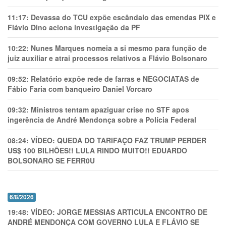
11:17:
Devassa do TCU expõe escândalo das emendas PIX e
Flávio Dino aciona investigação da PF
10:22:
Nunes Marques nomeia a si mesmo para função de
juiz auxiliar e atrai processos relativos a Flávio Bolsonaro
09:52:
Relatório expõe rede de farras e NEGOCIATAS de
Fábio Faria com banqueiro Daniel Vorcaro
09:32:
Ministros tentam apaziguar crise no STF apos
ingerência de André Mendonça sobre a Polícia Federal
08:24:
VÍDEO: QUEDA DO TARIFAÇO FAZ TRUMP PERDER
US$ 100 BILHÕES!! LULA RINDO MUITO!! EDUARDO
BOLSONARO SE FERR0U
6/8/2026
19:48:
VÍDEO: JORGE MESSIAS ARTICULA ENCONTRO DE
ANDRÉ MENDONÇA COM GOVERNO LULA E FLÁVIO SE