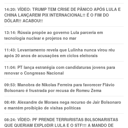
14:20:
VÍDEO: TRUMP TEM CRlSE DE PÂNlCO APÓS LULA E
CHINA LANÇAREM PIX INTERNACIONAL!! É O FIM DO
DÓLAR!! ACABOU!!
13:14:
Rússia propõe ao governo Lula parceria em
tecnologia nuclear e projetos no mar
11:43:
Levantamento revela que Lulinha nunca virou réu
após 20 anos de acusações em ciclos eleitorais
11:04:
PT lança estratégia com candidaturas jovens para
renovar o Congresso Nacional
09:53:
Manobra de Nikolas Ferreira para favorecer Flávio
Bolsonaro é frustrada por recusa de Romeu Zema
08:49:
Alexandre de Moraes nega recurso de Jair Bolsonaro
e mantém proibição de visitas políticas
08:24:
VÍDEO: PF PRENDE TERR0RlSTAS B0LSONARlSTAS
QUE QUERIAM EXPL0DlR LULA E O STF!!! A MANDO DE