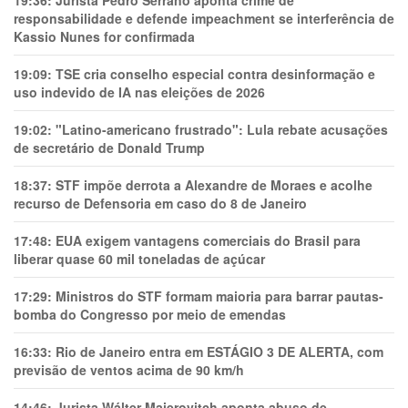
responsabilidade e defende impeachment se interferência de
Kassio Nunes for confirmada
19:09:
TSE cria conselho especial contra desinformação e
uso indevido de IA nas eleições de 2026
19:02:
"Latino-americano frustrado": Lula rebate acusações
de secretário de Donald Trump
18:37:
STF impõe derrota a Alexandre de Moraes e acolhe
recurso de Defensoria em caso do 8 de Janeiro
17:48:
EUA exigem vantagens comerciais do Brasil para
liberar quase 60 mil toneladas de açúcar
17:29:
Ministros do STF formam maioria para barrar pautas-
bomba do Congresso por meio de emendas
16:33:
Rio de Janeiro entra em ESTÁGIO 3 DE ALERTA, com
previsão de ventos acima de 90 km/h
14:46:
Jurista Wálter Maierovitch aponta abuso de