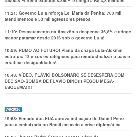
Nikolas Ferreira explode 8.850% e chega a R$ 3,8 milhões
11:21:
Governo Lula reforça Lei Maria da Penha: 783 mil
atendimentos e 53 mil agressores presos
11:10:
Desmatamento na Amazônia despenca 36,8% e atinge
menor patamar desde 2016 sob o governo Lula!
10:59:
RUMO AO FUTURO! Plano da chapa Lula-Alckmin
estrutura 13 eixos estratégicos para reindustrializar o país e
erradicar desigualdades!
10:43:
VÍDEO: FLÁVIO BOLSONARO SE DESESPERA COM
DECISÃO-BOMBA DE FLÁVIO DINO!!! PEGOU MEGA-
ESQUEMA!!!!
7/8/2026
19:58:
Senado dos EUA aprova indicação de Daniel Perez
para a embaixada no Brasil em meio a crise diplomática
19:36:
Jurista Pedro Serrano aponta crime de