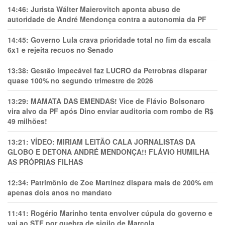
14:46:
Jurista Wálter Maierovitch aponta abuso de
autoridade de André Mendonça contra a autonomia da PF
14:45:
Governo Lula crava prioridade total no fim da escala
6x1 e rejeita recuos no Senado
13:38:
Gestão impecável faz LUCRO da Petrobras disparar
quase 100% no segundo trimestre de 2026
13:29:
MAMATA DAS EMENDAS! Vice de Flávio Bolsonaro
vira alvo da PF após Dino enviar auditoria com rombo de R$
49 milhões!
13:21:
VÍDEO: MIRIAM LEITÃO CALA JORNALISTAS DA
GLOBO E DETONA ANDRÉ MENDONÇA!! FLÁVIO HUMILHA
AS PRÓPRIAS FILHAS
12:34:
Patrimônio de Zoe Martínez dispara mais de 200% em
apenas dois anos no mandato
11:41:
Rogério Marinho tenta envolver cúpula do governo e
vai ao STF por quebra de sigilo de Marcola