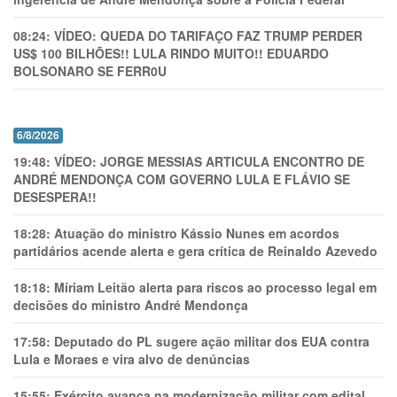
08:24:
VÍDEO: QUEDA DO TARIFAÇO FAZ TRUMP PERDER
US$ 100 BILHÕES!! LULA RINDO MUITO!! EDUARDO
BOLSONARO SE FERR0U
6/8/2026
19:48:
VÍDEO: JORGE MESSIAS ARTICULA ENCONTRO DE
ANDRÉ MENDONÇA COM GOVERNO LULA E FLÁVIO SE
DESESPERA!!
18:28:
Atuação do ministro Kássio Nunes em acordos
partidários acende alerta e gera crítica de Reinaldo Azevedo
18:18:
Míriam Leitão alerta para riscos ao processo legal em
decisões do ministro André Mendonça
17:58:
Deputado do PL sugere ação militar dos EUA contra
Lula e Moraes e vira alvo de denúncias
15:55:
Exército avança na modernização militar com edital