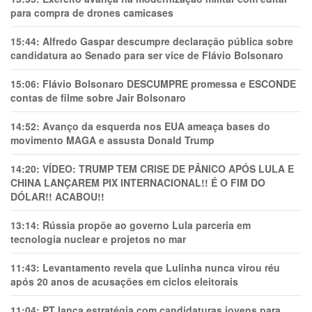
para compra de drones camicases
15:44:
Alfredo Gaspar descumpre declaração pública sobre
candidatura ao Senado para ser vice de Flávio Bolsonaro
15:06:
Flávio Bolsonaro DESCUMPRE promessa e ESCONDE
contas de filme sobre Jair Bolsonaro
14:52:
Avanço da esquerda nos EUA ameaça bases do
movimento MAGA e assusta Donald Trump
14:20:
VÍDEO: TRUMP TEM CRlSE DE PÂNlCO APÓS LULA E
CHINA LANÇAREM PIX INTERNACIONAL!! É O FIM DO
DÓLAR!! ACABOU!!
13:14:
Rússia propõe ao governo Lula parceria em
tecnologia nuclear e projetos no mar
11:43:
Levantamento revela que Lulinha nunca virou réu
após 20 anos de acusações em ciclos eleitorais
11:04:
PT lança estratégia com candidaturas jovens para