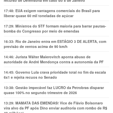
recurso de Defensoria em caso do 8 de Janeiro
17:48:
EUA exigem vantagens comerciais do Brasil para
liberar quase 60 mil toneladas de açúcar
17:29:
Ministros do STF formam maioria para barrar pautas-
bomba do Congresso por meio de emendas
16:33:
Rio de Janeiro entra em ESTÁGIO 3 DE ALERTA, com
previsão de ventos acima de 90 km/h
14:46:
Jurista Wálter Maierovitch aponta abuso de
autoridade de André Mendonça contra a autonomia da PF
14:45:
Governo Lula crava prioridade total no fim da escala
6x1 e rejeita recuos no Senado
13:38:
Gestão impecável faz LUCRO da Petrobras disparar
quase 100% no segundo trimestre de 2026
13:29:
MAMATA DAS EMENDAS! Vice de Flávio Bolsonaro
vira alvo da PF após Dino enviar auditoria com rombo de R$
49 milhões!