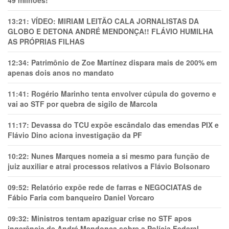
13:21:
VÍDEO: MIRIAM LEITÃO CALA JORNALISTAS DA
GLOBO E DETONA ANDRÉ MENDONÇA!! FLÁVIO HUMILHA
AS PRÓPRIAS FILHAS
12:34:
Patrimônio de Zoe Martínez dispara mais de 200% em
apenas dois anos no mandato
11:41:
Rogério Marinho tenta envolver cúpula do governo e
vai ao STF por quebra de sigilo de Marcola
11:17:
Devassa do TCU expõe escândalo das emendas PIX e
Flávio Dino aciona investigação da PF
10:22:
Nunes Marques nomeia a si mesmo para função de
juiz auxiliar e atrai processos relativos a Flávio Bolsonaro
09:52:
Relatório expõe rede de farras e NEGOCIATAS de
Fábio Faria com banqueiro Daniel Vorcaro
09:32:
Ministros tentam apaziguar crise no STF apos
ingerência de André Mendonça sobre a Polícia Federal