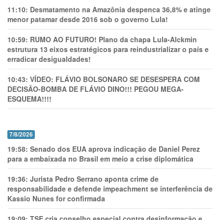
11:10:
Desmatamento na Amazônia despenca 36,8% e atinge
menor patamar desde 2016 sob o governo Lula!
10:59:
RUMO AO FUTURO! Plano da chapa Lula-Alckmin
estrutura 13 eixos estratégicos para reindustrializar o país e
erradicar desigualdades!
10:43:
VÍDEO: FLÁVIO BOLSONARO SE DESESPERA COM
DECISÃO-BOMBA DE FLÁVIO DINO!!! PEGOU MEGA-
ESQUEMA!!!!
7/8/2026
19:58:
Senado dos EUA aprova indicação de Daniel Perez
para a embaixada no Brasil em meio a crise diplomática
19:36:
Jurista Pedro Serrano aponta crime de
responsabilidade e defende impeachment se interferência de
Kassio Nunes for confirmada
19:09:
TSE cria conselho especial contra desinformação e