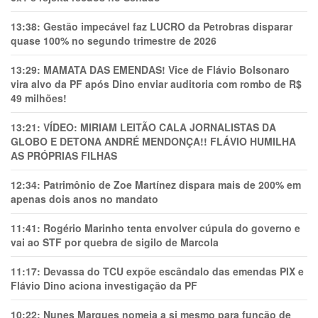
13:38:
Gestão impecável faz LUCRO da Petrobras disparar
quase 100% no segundo trimestre de 2026
13:29:
MAMATA DAS EMENDAS! Vice de Flávio Bolsonaro
vira alvo da PF após Dino enviar auditoria com rombo de R$
49 milhões!
13:21:
VÍDEO: MIRIAM LEITÃO CALA JORNALISTAS DA
GLOBO E DETONA ANDRÉ MENDONÇA!! FLÁVIO HUMILHA
AS PRÓPRIAS FILHAS
12:34:
Patrimônio de Zoe Martínez dispara mais de 200% em
apenas dois anos no mandato
11:41:
Rogério Marinho tenta envolver cúpula do governo e
vai ao STF por quebra de sigilo de Marcola
11:17:
Devassa do TCU expõe escândalo das emendas PIX e
Flávio Dino aciona investigação da PF
10:22:
Nunes Marques nomeia a si mesmo para função de