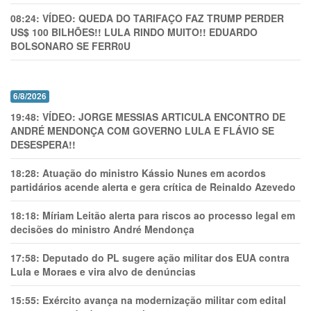
08:24:
VÍDEO: QUEDA DO TARIFAÇO FAZ TRUMP PERDER
US$ 100 BILHÕES!! LULA RINDO MUITO!! EDUARDO
BOLSONARO SE FERR0U
6/8/2026
19:48:
VÍDEO: JORGE MESSIAS ARTICULA ENCONTRO DE
ANDRÉ MENDONÇA COM GOVERNO LULA E FLÁVIO SE
DESESPERA!!
18:28:
Atuação do ministro Kássio Nunes em acordos
partidários acende alerta e gera crítica de Reinaldo Azevedo
18:18:
Míriam Leitão alerta para riscos ao processo legal em
decisões do ministro André Mendonça
17:58:
Deputado do PL sugere ação militar dos EUA contra
Lula e Moraes e vira alvo de denúncias
15:55:
Exército avança na modernização militar com edital