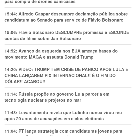
para compra de drones camicases
15:44:
Alfredo Gaspar descumpre declaração pública sobre
candidatura ao Senado para ser vice de Flávio Bolsonaro
15:06:
Flávio Bolsonaro DESCUMPRE promessa e ESCONDE
contas de filme sobre Jair Bolsonaro
14:52:
Avanço da esquerda nos EUA ameaça bases do
movimento MAGA e assusta Donald Trump
14:20:
VÍDEO: TRUMP TEM CRlSE DE PÂNlCO APÓS LULA E
CHINA LANÇAREM PIX INTERNACIONAL!! É O FIM DO
DÓLAR!! ACABOU!!
13:14:
Rússia propõe ao governo Lula parceria em
tecnologia nuclear e projetos no mar
11:43:
Levantamento revela que Lulinha nunca virou réu
após 20 anos de acusações em ciclos eleitorais
11:04:
PT lança estratégia com candidaturas jovens para