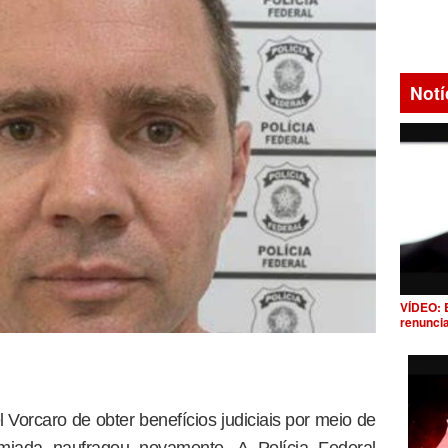
Notí
VÍDEO: 
renunci
 Vorcaro de obter benefícios judiciais por meio de
iada naufragou novamente. A Polícia Federal