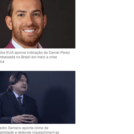
dos EUA aprova indicação de Daniel Perez
mbaixada no Brasil em meio a crise
ica
Pedro Serrano aponta crime de
abilidade e defende impeachment se