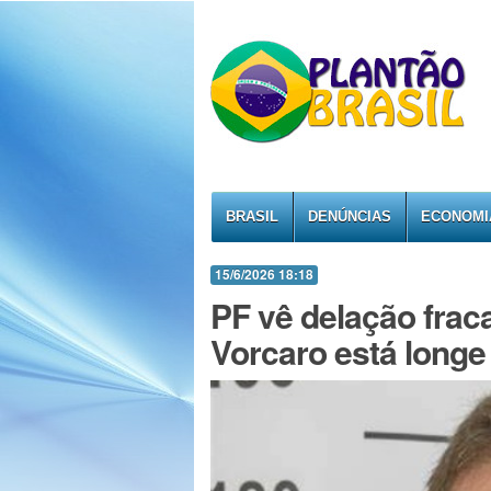
BRASIL
DENÚNCIAS
ECONOMI
15/6/2026 18:18
PF vê delação frac
Vorcaro está longe