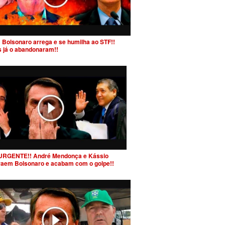
 Bolsonaro arrega e se humilha ao STF!!
s já o abandonaram!!
URGENTE!! André Mendonça e Kássio
raem Bolsonaro e acabam com o golpe!!