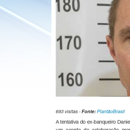
693 visitas -
Fonte:
PlantãoBrasil
A tentativa do ex-banqueiro Daniel
um acordo de colaboração prem