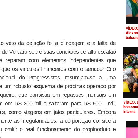
VÍDEO:
Alexan
bolson
o veto da delação foi a blindagem e a falta de
te de Vorcaro sobre suas conexões de alto escalão
s já reparam com elementos independentes que
que os vínculos financeiros com o senador Ciro
nacional do Progressistas, resumiam-se a uma
ra um robusto esquema de propinas operado por
nqueiro, que consistia em repasses mensais em
VÍDEO: 
 em R$ 300 mil e saltaram para R$ 500... mil,
bolsona
interna
is, como viagens em jatos particulares. Embora
ente as irregularidades, a corporação considera
 omitir o real funcionamento do propinoduto e
s.