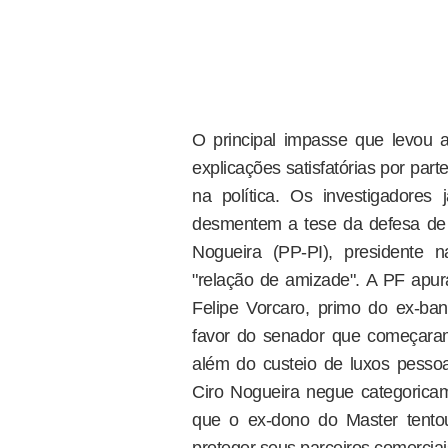
O principal impasse que levou a
explicações satisfatórias por par
na política. Os investigadore
desmentem a tese da defesa de 
Nogueira (PP-PI), presidente 
"relação de amizade". A PF apu
Felipe Vorcaro, primo do ex-ba
favor do senador que começaram
além do custeio de luxos pessoa
Ciro Nogueira negue categoricam
que o ex-dono do Master tentou
proteger seus parceiros comerciai