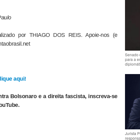
Paulo
dealizado por THIAGO DOS REIS. Apoie-nos (e
taobrasil.net
Senado 
para a e
diplomát
ique aqui!
tra Bolsonaro e a direita fascista, inscreva-se
YouTube.
Jurista 
respons