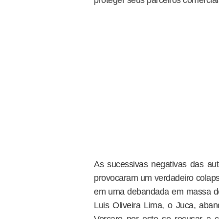
As sucessivas negativas das aut
provocaram um verdadeiro colapso
em uma debandada em massa de 
Luis Oliveira Lima, o Juca, aba
Vorcaro por este se recusar a c