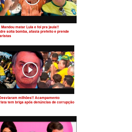
 Mandou matar Lula e foi pra jaula!!
dre solta bomba, afasta prefeito e prende
aristas
Desviaram milhões!! Acampamento
rista tem briga após denúncias de corrupção