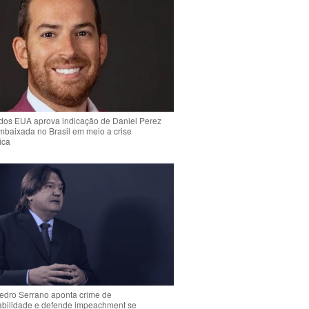
dos EUA aprova indicação de Daniel Perez
mbaixada no Brasil em meio a crise
ica
Pedro Serrano aponta crime de
abilidade e defende impeachment se