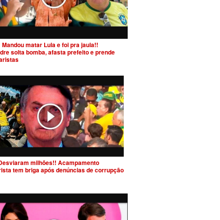
 Mandou matar Lula e foi pra jaula!!
dre solta bomba, afasta prefeito e prende
aristas
Desviaram milhões!! Acampamento
rista tem briga após denúncias de corrupção