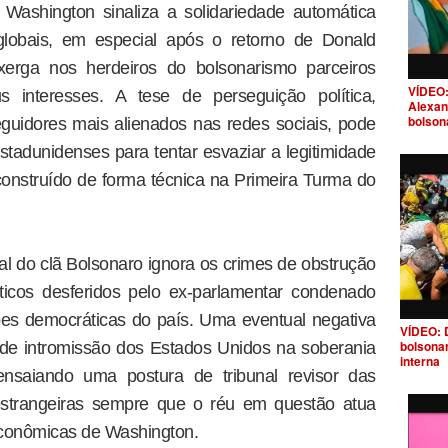
Washington sinaliza a solidariedade automática
globais, em especial após o retorno de Donald
rga nos herdeiros do bolsonarismo parceiros
VÍDEO:
s interesses. A tese de perseguição política,
Alexan
bolson
guidores mais alienados nas redes sociais, pode
stadunidenses para tentar esvaziar a legitimidade
onstruído de forma técnica na Primeira Turma do
al do clã Bolsonaro ignora os crimes de obstrução
ticos desferidos pelo ex-parlamentar condenado
ições democráticas do país. Uma eventual negativa
VÍDEO: 
bolsona
co de intromissão dos Estados Unidos na soberania
interna
ensaiando uma postura de tribunal revisor das
estrangeiras sempre que o réu em questão atua
econômicas de Washington.