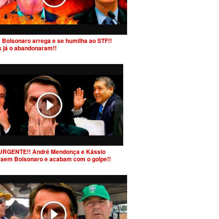
 Bolsonaro arrega e se humilha ao STF!!
s já o abandonaram!!
URGENTE!! André Mendonça e Kássio
raem Bolsonaro e acabam com o golpe!!