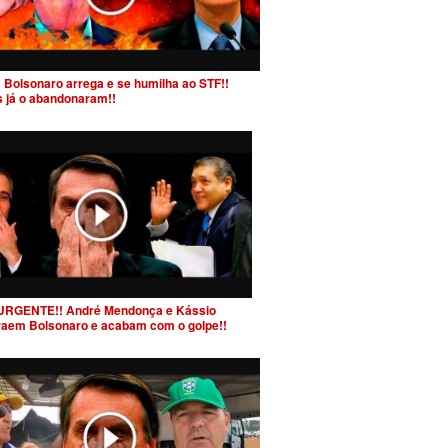
 Bolsonaro arrega e se humilha ao STF!!
s já o abandonaram!!
URGENTE!! André Mendonça e Kássio
raem Bolsonaro e acabam com o golpe!!