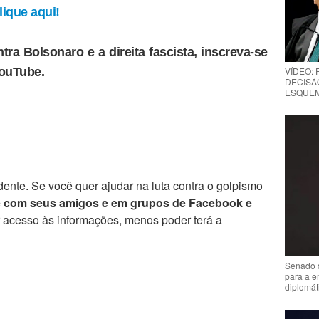
ique aqui!
tra Bolsonaro e a direita fascista, inscreva-se
YouTube.
VÍDEO:
DECISÃ
ESQUEMA
ente. Se você quer ajudar na luta contra o golpismo
e com seus amigos e em grupos de Facebook e
r acesso às informações, menos poder terá a
Senado 
para a e
diplomát