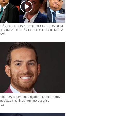
 FLÁVIO BOLSONARO SE DESESPERA COM
O-BOMBA DE FLÁVIO DINO!!! PEGOU MEGA-
!!!!
dos EUA aprova indicação de Daniel Perez
mbaixada no Brasil em meio a crise
ica