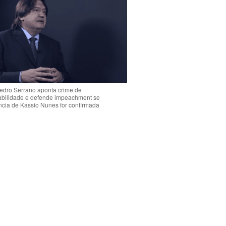
Pedro Serrano aponta crime de
abilidade e defende impeachment se
ência de Kassio Nunes for confirmada