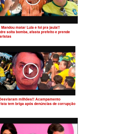
 Mandou matar Lula e foi pra jaula!!
dre solta bomba, afasta prefeito e prende
aristas
Desviaram milhões!! Acampamento
rista tem briga após denúncias de corrupção