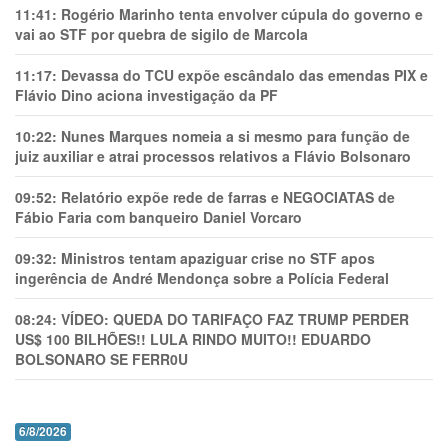
11:41:
Rogério Marinho tenta envolver cúpula do governo e
vai ao STF por quebra de sigilo de Marcola
11:17:
Devassa do TCU expõe escândalo das emendas PIX e
Flávio Dino aciona investigação da PF
10:22:
Nunes Marques nomeia a si mesmo para função de
juiz auxiliar e atrai processos relativos a Flávio Bolsonaro
09:52:
Relatório expõe rede de farras e NEGOCIATAS de
Fábio Faria com banqueiro Daniel Vorcaro
09:32:
Ministros tentam apaziguar crise no STF apos
ingerência de André Mendonça sobre a Polícia Federal
08:24:
VÍDEO: QUEDA DO TARIFAÇO FAZ TRUMP PERDER
US$ 100 BILHÕES!! LULA RINDO MUITO!! EDUARDO
BOLSONARO SE FERR0U
6/8/2026