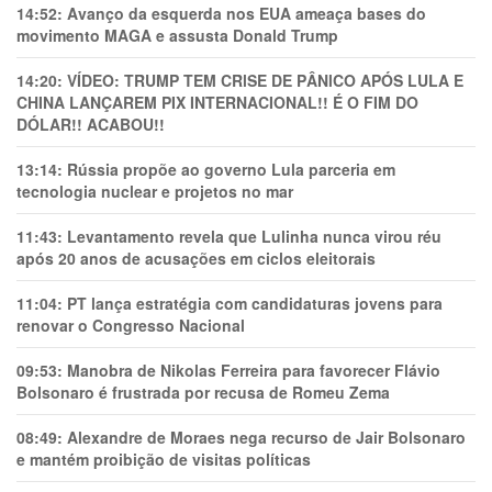
14:52:
Avanço da esquerda nos EUA ameaça bases do
movimento MAGA e assusta Donald Trump
14:20:
VÍDEO: TRUMP TEM CRlSE DE PÂNlCO APÓS LULA E
CHINA LANÇAREM PIX INTERNACIONAL!! É O FIM DO
DÓLAR!! ACABOU!!
13:14:
Rússia propõe ao governo Lula parceria em
tecnologia nuclear e projetos no mar
11:43:
Levantamento revela que Lulinha nunca virou réu
após 20 anos de acusações em ciclos eleitorais
11:04:
PT lança estratégia com candidaturas jovens para
renovar o Congresso Nacional
09:53:
Manobra de Nikolas Ferreira para favorecer Flávio
Bolsonaro é frustrada por recusa de Romeu Zema
08:49:
Alexandre de Moraes nega recurso de Jair Bolsonaro
e mantém proibição de visitas políticas