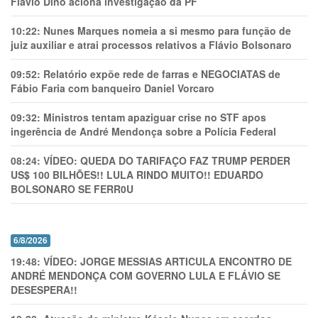
Flávio Dino aciona investigação da PF
10:22:
Nunes Marques nomeia a si mesmo para função de
juiz auxiliar e atrai processos relativos a Flávio Bolsonaro
09:52:
Relatório expõe rede de farras e NEGOCIATAS de
Fábio Faria com banqueiro Daniel Vorcaro
09:32:
Ministros tentam apaziguar crise no STF apos
ingerência de André Mendonça sobre a Polícia Federal
08:24:
VÍDEO: QUEDA DO TARIFAÇO FAZ TRUMP PERDER
US$ 100 BILHÕES!! LULA RINDO MUITO!! EDUARDO
BOLSONARO SE FERR0U
6/8/2026
19:48:
VÍDEO: JORGE MESSIAS ARTICULA ENCONTRO DE
ANDRÉ MENDONÇA COM GOVERNO LULA E FLÁVIO SE
DESESPERA!!