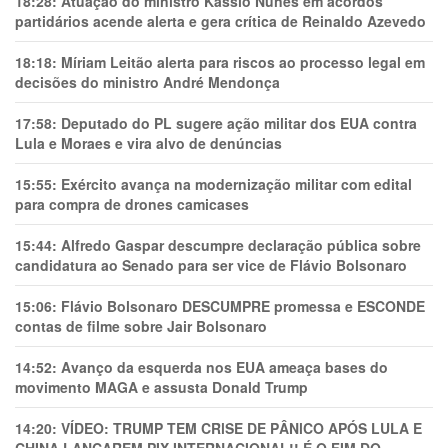
18:28:
Atuação do ministro Kássio Nunes em acordos
partidários acende alerta e gera crítica de Reinaldo Azevedo
18:18:
Míriam Leitão alerta para riscos ao processo legal em
decisões do ministro André Mendonça
17:58:
Deputado do PL sugere ação militar dos EUA contra
Lula e Moraes e vira alvo de denúncias
15:55:
Exército avança na modernização militar com edital
para compra de drones camicases
15:44:
Alfredo Gaspar descumpre declaração pública sobre
candidatura ao Senado para ser vice de Flávio Bolsonaro
15:06:
Flávio Bolsonaro DESCUMPRE promessa e ESCONDE
contas de filme sobre Jair Bolsonaro
14:52:
Avanço da esquerda nos EUA ameaça bases do
movimento MAGA e assusta Donald Trump
14:20:
VÍDEO: TRUMP TEM CRlSE DE PÂNlCO APÓS LULA E
CHINA LANÇAREM PIX INTERNACIONAL!! É O FIM DO