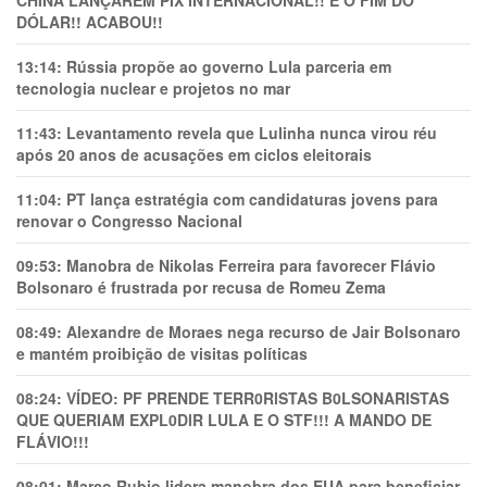
DÓLAR!! ACABOU!!
13:14:
Rússia propõe ao governo Lula parceria em
tecnologia nuclear e projetos no mar
11:43:
Levantamento revela que Lulinha nunca virou réu
após 20 anos de acusações em ciclos eleitorais
11:04:
PT lança estratégia com candidaturas jovens para
renovar o Congresso Nacional
09:53:
Manobra de Nikolas Ferreira para favorecer Flávio
Bolsonaro é frustrada por recusa de Romeu Zema
08:49:
Alexandre de Moraes nega recurso de Jair Bolsonaro
e mantém proibição de visitas políticas
08:24:
VÍDEO: PF PRENDE TERR0RlSTAS B0LSONARlSTAS
QUE QUERIAM EXPL0DlR LULA E O STF!!! A MANDO DE
FLÁVIO!!!
08:01:
Marco Rubio lidera manobra dos EUA para beneficiar