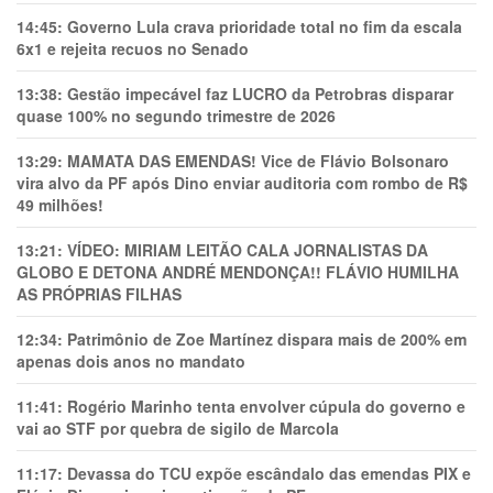
14:45:
Governo Lula crava prioridade total no fim da escala
6x1 e rejeita recuos no Senado
13:38:
Gestão impecável faz LUCRO da Petrobras disparar
quase 100% no segundo trimestre de 2026
13:29:
MAMATA DAS EMENDAS! Vice de Flávio Bolsonaro
vira alvo da PF após Dino enviar auditoria com rombo de R$
49 milhões!
13:21:
VÍDEO: MIRIAM LEITÃO CALA JORNALISTAS DA
GLOBO E DETONA ANDRÉ MENDONÇA!! FLÁVIO HUMILHA
AS PRÓPRIAS FILHAS
12:34:
Patrimônio de Zoe Martínez dispara mais de 200% em
apenas dois anos no mandato
11:41:
Rogério Marinho tenta envolver cúpula do governo e
vai ao STF por quebra de sigilo de Marcola
11:17:
Devassa do TCU expõe escândalo das emendas PIX e