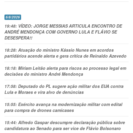
6/8/2026
19:48:
VÍDEO: JORGE MESSIAS ARTICULA ENCONTRO DE
ANDRÉ MENDONÇA COM GOVERNO LULA E FLÁVIO SE
DESESPERA!!
18:28:
Atuação do ministro Kássio Nunes em acordos
partidários acende alerta e gera crítica de Reinaldo Azevedo
18:18:
Míriam Leitão alerta para riscos ao processo legal em
decisões do ministro André Mendonça
17:58:
Deputado do PL sugere ação militar dos EUA contra
Lula e Moraes e vira alvo de denúncias
15:55:
Exército avança na modernização militar com edital
para compra de drones camicases
15:44:
Alfredo Gaspar descumpre declaração pública sobre
candidatura ao Senado para ser vice de Flávio Bolsonaro