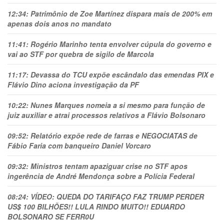
12:34:
Patrimônio de Zoe Martínez dispara mais de 200% em
apenas dois anos no mandato
11:41:
Rogério Marinho tenta envolver cúpula do governo e
vai ao STF por quebra de sigilo de Marcola
11:17:
Devassa do TCU expõe escândalo das emendas PIX e
Flávio Dino aciona investigação da PF
10:22:
Nunes Marques nomeia a si mesmo para função de
juiz auxiliar e atrai processos relativos a Flávio Bolsonaro
09:52:
Relatório expõe rede de farras e NEGOCIATAS de
Fábio Faria com banqueiro Daniel Vorcaro
09:32:
Ministros tentam apaziguar crise no STF apos
ingerência de André Mendonça sobre a Polícia Federal
08:24:
VÍDEO: QUEDA DO TARIFAÇO FAZ TRUMP PERDER
US$ 100 BILHÕES!! LULA RINDO MUITO!! EDUARDO
BOLSONARO SE FERR0U