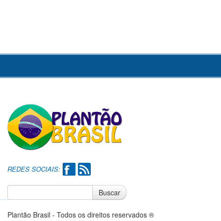
REDES SOCIAIS:
Buscar
Notícias do Flamengo
Notícias do Corinthians
Plantão Brasil - Todos os direitos reservados ®