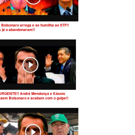
 Bolsonaro arrega e se humilha ao STF!!
s já o abandonaram!!
URGENTE!! André Mendonça e Kássio
raem Bolsonaro e acabam com o golpe!!