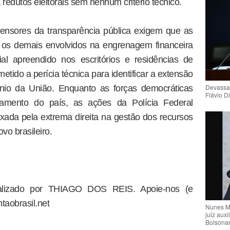
redutos eleitorais sem nenhum critério técnico.
efensores da transparência pública exigem que as
os demais envolvidos na engrenagem financeira
al apreendido nos escritórios e residências de
ido a perícia técnica para identificar a extensão
Devassa
nio da União. Enquanto as forças democráticas
Flávio D
çamento do país, as ações da Polícia Federal
xada pela extrema direita na gestão dos recursos
vo brasileiro.
dealizado por THIAGO DOS REIS. Apoie-nos (e
taobrasil.net
Nunes M
juiz auxi
Bolsona