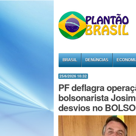
BRASIL
DENÚNCIAS
ECONOMI
25/6/2026 10:32
PF deflagra operaç
bolsonarista Josi
desvios no BOLS