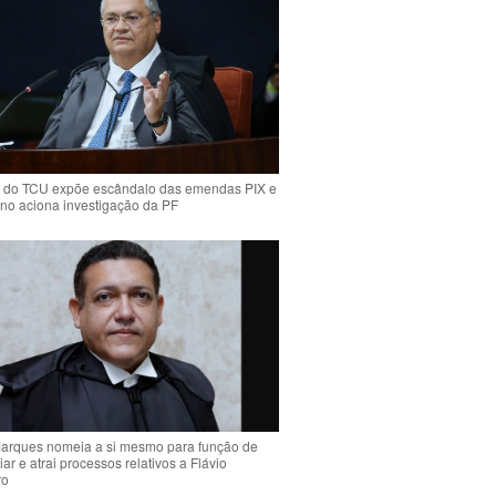
 do TCU expõe escândalo das emendas PIX e
ino aciona investigação da PF
arques nomeia a si mesmo para função de
liar e atrai processos relativos a Flávio
ro