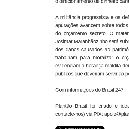
o direcionamento de dinheiro para 
A militância progressista e os d
apurações avancem sobre todos 
do orçamento secreto. O materi
Josimar Maranhãozinho será submet
dos danos causados ao patrimô
trabalham para moralizar o or
evidenciam a herança maldita dei
públicos que deveriam servir ao po
Com informações do Brasil 247
Plantão Brasil foi criado e i
contacte-nos) via PIX: apoie@plan