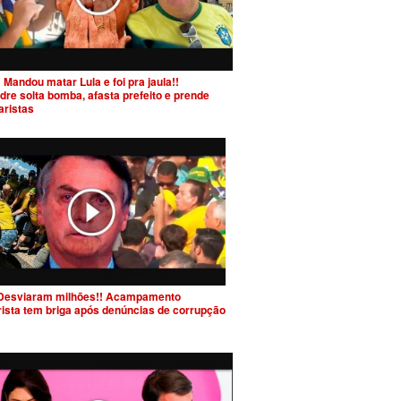
 Mandou matar Lula e foi pra jaula!!
dre solta bomba, afasta prefeito e prende
aristas
Desviaram milhões!! Acampamento
rista tem briga após denúncias de corrupção