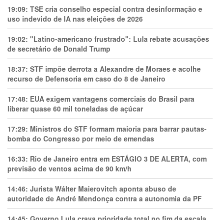
19:09:
TSE cria conselho especial contra desinformação e
uso indevido de IA nas eleições de 2026
19:02:
"Latino-americano frustrado": Lula rebate acusações
de secretário de Donald Trump
18:37:
STF impõe derrota a Alexandre de Moraes e acolhe
recurso de Defensoria em caso do 8 de Janeiro
17:48:
EUA exigem vantagens comerciais do Brasil para
liberar quase 60 mil toneladas de açúcar
17:29:
Ministros do STF formam maioria para barrar pautas-
bomba do Congresso por meio de emendas
16:33:
Rio de Janeiro entra em ESTÁGIO 3 DE ALERTA, com
previsão de ventos acima de 90 km/h
14:46:
Jurista Wálter Maierovitch aponta abuso de
autoridade de André Mendonça contra a autonomia da PF
14:45:
Governo Lula crava prioridade total no fim da escala