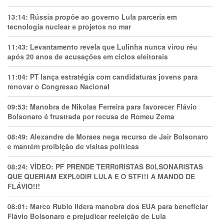
13:14:
Rússia propõe ao governo Lula parceria em
tecnologia nuclear e projetos no mar
11:43:
Levantamento revela que Lulinha nunca virou réu
após 20 anos de acusações em ciclos eleitorais
11:04:
PT lança estratégia com candidaturas jovens para
renovar o Congresso Nacional
09:53:
Manobra de Nikolas Ferreira para favorecer Flávio
Bolsonaro é frustrada por recusa de Romeu Zema
08:49:
Alexandre de Moraes nega recurso de Jair Bolsonaro
e mantém proibição de visitas políticas
08:24:
VÍDEO: PF PRENDE TERR0RlSTAS B0LSONARlSTAS
QUE QUERIAM EXPL0DlR LULA E O STF!!! A MANDO DE
FLÁVIO!!!
08:01:
Marco Rubio lidera manobra dos EUA para beneficiar
Flávio Bolsonaro e prejudicar reeleição de Lula