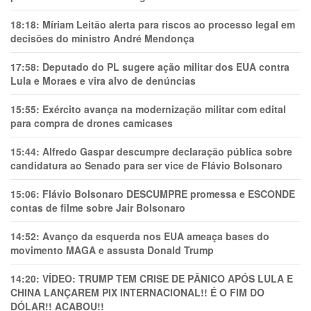
18:18:
Míriam Leitão alerta para riscos ao processo legal em
decisões do ministro André Mendonça
17:58:
Deputado do PL sugere ação militar dos EUA contra
Lula e Moraes e vira alvo de denúncias
15:55:
Exército avança na modernização militar com edital
para compra de drones camicases
15:44:
Alfredo Gaspar descumpre declaração pública sobre
candidatura ao Senado para ser vice de Flávio Bolsonaro
15:06:
Flávio Bolsonaro DESCUMPRE promessa e ESCONDE
contas de filme sobre Jair Bolsonaro
14:52:
Avanço da esquerda nos EUA ameaça bases do
movimento MAGA e assusta Donald Trump
14:20:
VÍDEO: TRUMP TEM CRlSE DE PÂNlCO APÓS LULA E
CHINA LANÇAREM PIX INTERNACIONAL!! É O FIM DO
DÓLAR!! ACABOU!!