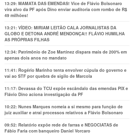
13:29:
MAMATA DAS EMENDAS! Vice de Flávio Bolsonaro
vira alvo da PF após Dino enviar auditoria com rombo de R$
49 milhões!
13:21:
VÍDEO: MIRIAM LEITÃO CALA JORNALISTAS DA
GLOBO E DETONA ANDRÉ MENDONÇA!! FLÁVIO HUMILHA
AS PRÓPRIAS FILHAS
12:34:
Patrimônio de Zoe Martínez dispara mais de 200% em
apenas dois anos no mandato
11:41:
Rogério Marinho tenta envolver cúpula do governo e
vai ao STF por quebra de sigilo de Marcola
11:17:
Devassa do TCU expõe escândalo das emendas PIX e
Flávio Dino aciona investigação da PF
10:22:
Nunes Marques nomeia a si mesmo para função de
juiz auxiliar e atrai processos relativos a Flávio Bolsonaro
09:52:
Relatório expõe rede de farras e NEGOCIATAS de
Fábio Faria com banqueiro Daniel Vorcaro