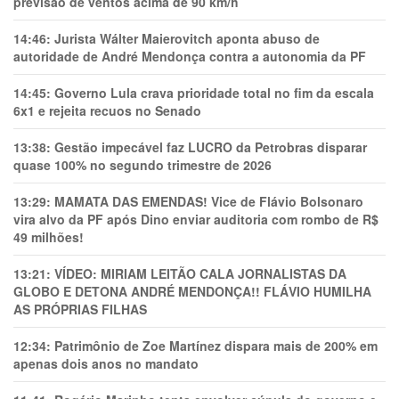
previsão de ventos acima de 90 km/h
14:46:
Jurista Wálter Maierovitch aponta abuso de
autoridade de André Mendonça contra a autonomia da PF
14:45:
Governo Lula crava prioridade total no fim da escala
6x1 e rejeita recuos no Senado
13:38:
Gestão impecável faz LUCRO da Petrobras disparar
quase 100% no segundo trimestre de 2026
13:29:
MAMATA DAS EMENDAS! Vice de Flávio Bolsonaro
vira alvo da PF após Dino enviar auditoria com rombo de R$
49 milhões!
13:21:
VÍDEO: MIRIAM LEITÃO CALA JORNALISTAS DA
GLOBO E DETONA ANDRÉ MENDONÇA!! FLÁVIO HUMILHA
AS PRÓPRIAS FILHAS
12:34:
Patrimônio de Zoe Martínez dispara mais de 200% em
apenas dois anos no mandato