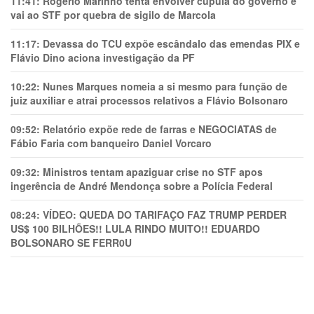
11:41:
Rogério Marinho tenta envolver cúpula do governo e
vai ao STF por quebra de sigilo de Marcola
11:17:
Devassa do TCU expõe escândalo das emendas PIX e
Flávio Dino aciona investigação da PF
10:22:
Nunes Marques nomeia a si mesmo para função de
juiz auxiliar e atrai processos relativos a Flávio Bolsonaro
09:52:
Relatório expõe rede de farras e NEGOCIATAS de
Fábio Faria com banqueiro Daniel Vorcaro
09:32:
Ministros tentam apaziguar crise no STF apos
ingerência de André Mendonça sobre a Polícia Federal
08:24:
VÍDEO: QUEDA DO TARIFAÇO FAZ TRUMP PERDER
US$ 100 BILHÕES!! LULA RINDO MUITO!! EDUARDO
BOLSONARO SE FERR0U