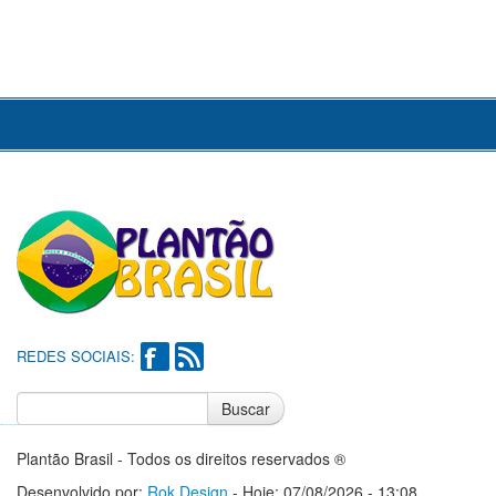
REDES SOCIAIS:
Buscar
Notícias do Flamengo
Notícias do Corinthians
Plantão Brasil - Todos os direitos reservados ®
Desenvolvido por:
Rok Design
- Hoje: 07/08/2026 - 13:08