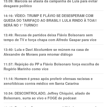
15:09:
Marcola se afasta da campanha de Lula para evitar
desgaste político
14:16:
VÍDEO: TRUMP E FLÁVIO SE DESESPERAM COM
QUEDA DO TARIFAÇO AO BRASIL!! LULA RINDO À TOA!!
SERÁ NO 1° TURNO!!
13:49:
Recusa de partidos deixa Flávio Bolsonaro sem
tempo de TV e força chapa com Alfredo Gaspar para vice
13:40:
Lula e Davi Alcolumbre se reúnem na casa de
Alexandre de Moraes para retomar diálogo
11:57:
Rejeição do PP a Flávio Bolsonaro força escolha de
Rogério Marinho como vice
11:14:
Homem é preso após proferir ofensas racistas e
xenofóbicas contra médico em Santa Catarina
10:54:
DESCONTROLADO, Jeffrey Chiquini, aliado de
Bolsonaro, surta ao vivo e FOGE de podcast