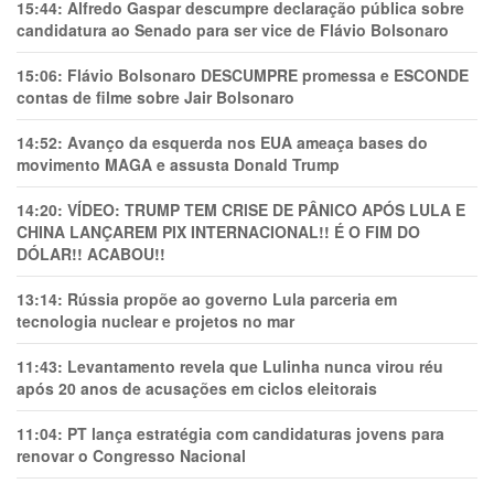
15:44:
Alfredo Gaspar descumpre declaração pública sobre
candidatura ao Senado para ser vice de Flávio Bolsonaro
15:06:
Flávio Bolsonaro DESCUMPRE promessa e ESCONDE
contas de filme sobre Jair Bolsonaro
14:52:
Avanço da esquerda nos EUA ameaça bases do
movimento MAGA e assusta Donald Trump
14:20:
VÍDEO: TRUMP TEM CRlSE DE PÂNlCO APÓS LULA E
CHINA LANÇAREM PIX INTERNACIONAL!! É O FIM DO
DÓLAR!! ACABOU!!
13:14:
Rússia propõe ao governo Lula parceria em
tecnologia nuclear e projetos no mar
11:43:
Levantamento revela que Lulinha nunca virou réu
após 20 anos de acusações em ciclos eleitorais
11:04:
PT lança estratégia com candidaturas jovens para
renovar o Congresso Nacional