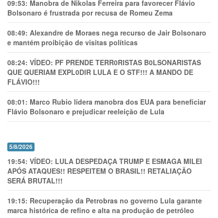
09:53:
Manobra de Nikolas Ferreira para favorecer Flávio
Bolsonaro é frustrada por recusa de Romeu Zema
08:49:
Alexandre de Moraes nega recurso de Jair Bolsonaro
e mantém proibição de visitas políticas
08:24:
VÍDEO: PF PRENDE TERR0RlSTAS B0LSONARlSTAS
QUE QUERIAM EXPL0DlR LULA E O STF!!! A MANDO DE
FLÁVIO!!!
08:01:
Marco Rubio lidera manobra dos EUA para beneficiar
Flávio Bolsonaro e prejudicar reeleição de Lula
5/8/2026
19:54:
VÍDEO: LULA DESPEDAÇA TRUMP E ESMAGA MILEI
APÓS ATAQUES!! RESPEITEM O BRASIL!! RETALIAÇÃO
SERÁ BRUTAL!!!
19:15:
Recuperação da Petrobras no governo Lula garante
marca histórica de refino e alta na produção de petróleo