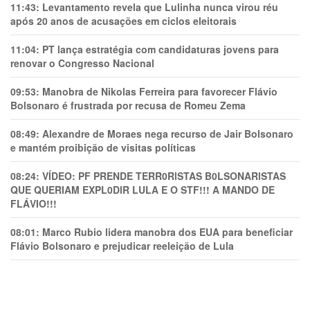
11:43:
Levantamento revela que Lulinha nunca virou réu
após 20 anos de acusações em ciclos eleitorais
11:04:
PT lança estratégia com candidaturas jovens para
renovar o Congresso Nacional
09:53:
Manobra de Nikolas Ferreira para favorecer Flávio
Bolsonaro é frustrada por recusa de Romeu Zema
08:49:
Alexandre de Moraes nega recurso de Jair Bolsonaro
e mantém proibição de visitas políticas
08:24:
VÍDEO: PF PRENDE TERR0RlSTAS B0LSONARlSTAS
QUE QUERIAM EXPL0DlR LULA E O STF!!! A MANDO DE
FLÁVIO!!!
08:01:
Marco Rubio lidera manobra dos EUA para beneficiar
Flávio Bolsonaro e prejudicar reeleição de Lula