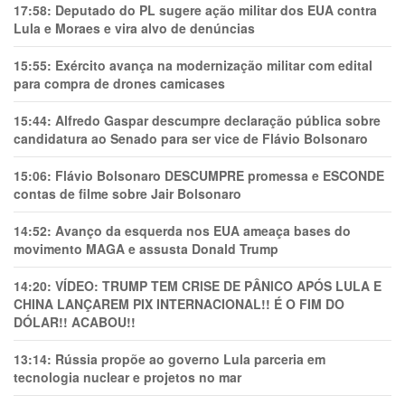
17:58:
Deputado do PL sugere ação militar dos EUA contra
Lula e Moraes e vira alvo de denúncias
15:55:
Exército avança na modernização militar com edital
para compra de drones camicases
15:44:
Alfredo Gaspar descumpre declaração pública sobre
candidatura ao Senado para ser vice de Flávio Bolsonaro
15:06:
Flávio Bolsonaro DESCUMPRE promessa e ESCONDE
contas de filme sobre Jair Bolsonaro
14:52:
Avanço da esquerda nos EUA ameaça bases do
movimento MAGA e assusta Donald Trump
14:20:
VÍDEO: TRUMP TEM CRlSE DE PÂNlCO APÓS LULA E
CHINA LANÇAREM PIX INTERNACIONAL!! É O FIM DO
DÓLAR!! ACABOU!!
13:14:
Rússia propõe ao governo Lula parceria em
tecnologia nuclear e projetos no mar