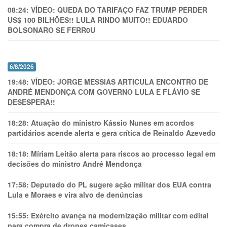
08:24:
VÍDEO: QUEDA DO TARIFAÇO FAZ TRUMP PERDER
US$ 100 BILHÕES!! LULA RINDO MUITO!! EDUARDO
BOLSONARO SE FERR0U
6/8/2026
19:48:
VÍDEO: JORGE MESSIAS ARTICULA ENCONTRO DE
ANDRÉ MENDONÇA COM GOVERNO LULA E FLÁVIO SE
DESESPERA!!
18:28:
Atuação do ministro Kássio Nunes em acordos
partidários acende alerta e gera crítica de Reinaldo Azevedo
18:18:
Míriam Leitão alerta para riscos ao processo legal em
decisões do ministro André Mendonça
17:58:
Deputado do PL sugere ação militar dos EUA contra
Lula e Moraes e vira alvo de denúncias
15:55:
Exército avança na modernização militar com edital
para compra de drones camicases