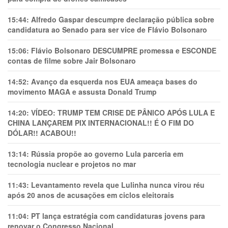
15:44:
Alfredo Gaspar descumpre declaração pública sobre
candidatura ao Senado para ser vice de Flávio Bolsonaro
15:06:
Flávio Bolsonaro DESCUMPRE promessa e ESCONDE
contas de filme sobre Jair Bolsonaro
14:52:
Avanço da esquerda nos EUA ameaça bases do
movimento MAGA e assusta Donald Trump
14:20:
VÍDEO: TRUMP TEM CRlSE DE PÂNlCO APÓS LULA E
CHINA LANÇAREM PIX INTERNACIONAL!! É O FIM DO
DÓLAR!! ACABOU!!
13:14:
Rússia propõe ao governo Lula parceria em
tecnologia nuclear e projetos no mar
11:43:
Levantamento revela que Lulinha nunca virou réu
após 20 anos de acusações em ciclos eleitorais
11:04:
PT lança estratégia com candidaturas jovens para
renovar o Congresso Nacional