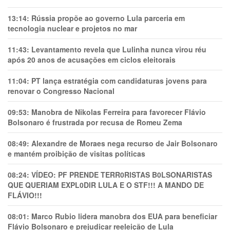
13:14:
Rússia propõe ao governo Lula parceria em
tecnologia nuclear e projetos no mar
11:43:
Levantamento revela que Lulinha nunca virou réu
após 20 anos de acusações em ciclos eleitorais
11:04:
PT lança estratégia com candidaturas jovens para
renovar o Congresso Nacional
09:53:
Manobra de Nikolas Ferreira para favorecer Flávio
Bolsonaro é frustrada por recusa de Romeu Zema
08:49:
Alexandre de Moraes nega recurso de Jair Bolsonaro
e mantém proibição de visitas políticas
08:24:
VÍDEO: PF PRENDE TERR0RlSTAS B0LSONARlSTAS
QUE QUERIAM EXPL0DlR LULA E O STF!!! A MANDO DE
FLÁVIO!!!
08:01:
Marco Rubio lidera manobra dos EUA para beneficiar
Flávio Bolsonaro e prejudicar reeleição de Lula