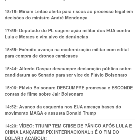
18:18:
Míriam Leitão alerta para riscos ao processo legal em
decisões do ministro André Mendonça
17:58:
Deputado do PL sugere ação militar dos EUA contra
Lula e Moraes e vira alvo de denúncias
15:55:
Exército avança na modernização militar com edital
para compra de drones camicases
15:44:
Alfredo Gaspar descumpre declaração pública sobre
candidatura ao Senado para ser vice de Flávio Bolsonaro
15:06:
Flávio Bolsonaro DESCUMPRE promessa e ESCONDE
contas de filme sobre Jair Bolsonaro
14:52:
Avanço da esquerda nos EUA ameaça bases do
movimento MAGA e assusta Donald Trump
14:20:
VÍDEO: TRUMP TEM CRlSE DE PÂNlCO APÓS LULA E
CHINA LANÇAREM PIX INTERNACIONAL!! É O FIM DO
DÓLAR!! ACABOU!!