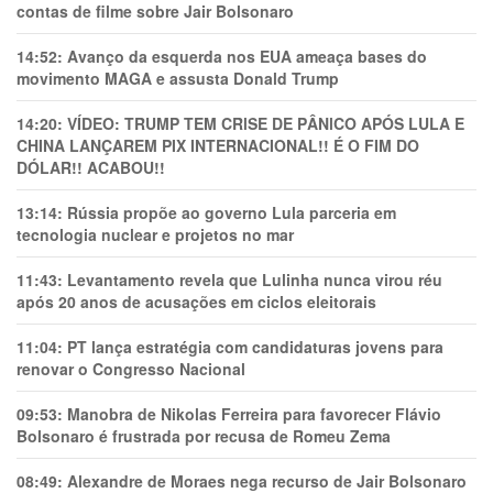
contas de filme sobre Jair Bolsonaro
14:52:
Avanço da esquerda nos EUA ameaça bases do
movimento MAGA e assusta Donald Trump
14:20:
VÍDEO: TRUMP TEM CRlSE DE PÂNlCO APÓS LULA E
CHINA LANÇAREM PIX INTERNACIONAL!! É O FIM DO
DÓLAR!! ACABOU!!
13:14:
Rússia propõe ao governo Lula parceria em
tecnologia nuclear e projetos no mar
11:43:
Levantamento revela que Lulinha nunca virou réu
após 20 anos de acusações em ciclos eleitorais
11:04:
PT lança estratégia com candidaturas jovens para
renovar o Congresso Nacional
09:53:
Manobra de Nikolas Ferreira para favorecer Flávio
Bolsonaro é frustrada por recusa de Romeu Zema
08:49:
Alexandre de Moraes nega recurso de Jair Bolsonaro