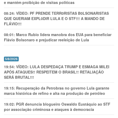
e mantém proibição de visitas políticas
08:24:
VÍDEO: PF PRENDE TERR0RlSTAS B0LSONARlSTAS
QUE QUERIAM EXPL0DlR LULA E O STF!!! A MANDO DE
FLÁVIO!!!
08:01:
Marco Rubio lidera manobra dos EUA para beneficiar
Flávio Bolsonaro e prejudicar reeleição de Lula
5/8/2026
19:54:
VÍDEO: LULA DESPEDAÇA TRUMP E ESMAGA MILEI
APÓS ATAQUES!! RESPEITEM O BRASIL!! RETALIAÇÃO
SERÁ BRUTAL!!!
19:15:
Recuperação da Petrobras no governo Lula garante
marca histórica de refino e alta na produção de petróleo
19:02:
PGR denuncia blogueiro Oswaldo Eustáquio ao STF
por associação criminosa e ataques à democracia