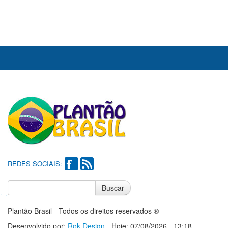
REDES SOCIAIS:
Buscar
Notícias do Flamengo
Notícias do Corinthians
Plantão Brasil - Todos os direitos reservados ®
Desenvolvido por:
Rok Design
- Hoje: 07/08/2026 - 13:18