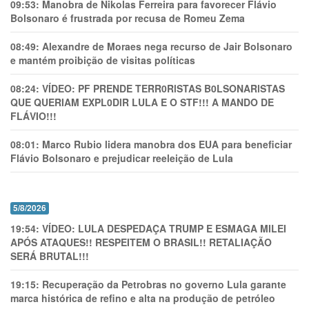
09:53:
Manobra de Nikolas Ferreira para favorecer Flávio
Bolsonaro é frustrada por recusa de Romeu Zema
08:49:
Alexandre de Moraes nega recurso de Jair Bolsonaro
e mantém proibição de visitas políticas
08:24:
VÍDEO: PF PRENDE TERR0RlSTAS B0LSONARlSTAS
QUE QUERIAM EXPL0DlR LULA E O STF!!! A MANDO DE
FLÁVIO!!!
08:01:
Marco Rubio lidera manobra dos EUA para beneficiar
Flávio Bolsonaro e prejudicar reeleição de Lula
5/8/2026
19:54:
VÍDEO: LULA DESPEDAÇA TRUMP E ESMAGA MILEI
APÓS ATAQUES!! RESPEITEM O BRASIL!! RETALIAÇÃO
SERÁ BRUTAL!!!
19:15:
Recuperação da Petrobras no governo Lula garante
marca histórica de refino e alta na produção de petróleo