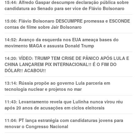
15:44:
Alfredo Gaspar descumpre declaração pública sobre
candidatura ao Senado para ser vice de Flávio Bolsonaro
15:06:
Flávio Bolsonaro DESCUMPRE promessa e ESCONDE
contas de filme sobre Jair Bolsonaro
14:52:
Avanço da esquerda nos EUA ameaça bases do
movimento MAGA e assusta Donald Trump
14:20:
VÍDEO: TRUMP TEM CRlSE DE PÂNlCO APÓS LULA E
CHINA LANÇAREM PIX INTERNACIONAL!! É O FIM DO
DÓLAR!! ACABOU!!
13:14:
Rússia propõe ao governo Lula parceria em
tecnologia nuclear e projetos no mar
11:43:
Levantamento revela que Lulinha nunca virou réu
após 20 anos de acusações em ciclos eleitorais
11:04:
PT lança estratégia com candidaturas jovens para
renovar o Congresso Nacional