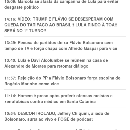
15:09:
Marcola se afasta da campanha de Lula para evitar
desgaste político
14:16:
VÍDEO: TRUMP E FLÁVIO SE DESESPERAM COM
QUEDA DO TARIFAÇO AO BRASIL!! LULA RINDO À TOA!!
SERÁ NO 1° TURNO!!
13:49:
Recusa de partidos deixa Flávio Bolsonaro sem
tempo de TV e força chapa com Alfredo Gaspar para vice
13:40:
Lula e Davi Alcolumbre se reúnem na casa de
Alexandre de Moraes para retomar diálogo
11:57:
Rejeição do PP a Flávio Bolsonaro força escolha de
Rogério Marinho como vice
11:14:
Homem é preso após proferir ofensas racistas e
xenofóbicas contra médico em Santa Catarina
10:54:
DESCONTROLADO, Jeffrey Chiquini, aliado de
Bolsonaro, surta ao vivo e FOGE de podcast