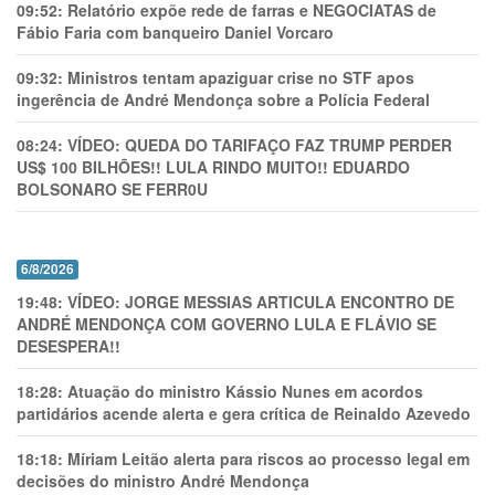
09:52:
Relatório expõe rede de farras e NEGOCIATAS de
Fábio Faria com banqueiro Daniel Vorcaro
09:32:
Ministros tentam apaziguar crise no STF apos
ingerência de André Mendonça sobre a Polícia Federal
08:24:
VÍDEO: QUEDA DO TARIFAÇO FAZ TRUMP PERDER
US$ 100 BILHÕES!! LULA RINDO MUITO!! EDUARDO
BOLSONARO SE FERR0U
6/8/2026
19:48:
VÍDEO: JORGE MESSIAS ARTICULA ENCONTRO DE
ANDRÉ MENDONÇA COM GOVERNO LULA E FLÁVIO SE
DESESPERA!!
18:28:
Atuação do ministro Kássio Nunes em acordos
partidários acende alerta e gera crítica de Reinaldo Azevedo
18:18:
Míriam Leitão alerta para riscos ao processo legal em
decisões do ministro André Mendonça