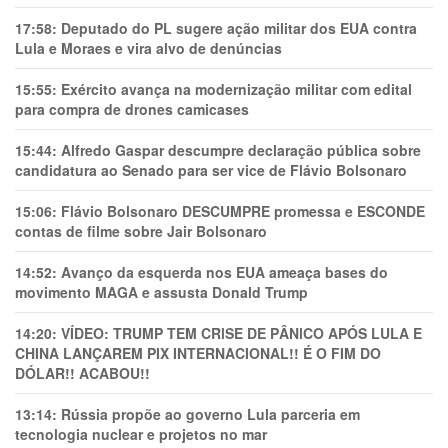
17:58:
Deputado do PL sugere ação militar dos EUA contra
Lula e Moraes e vira alvo de denúncias
15:55:
Exército avança na modernização militar com edital
para compra de drones camicases
15:44:
Alfredo Gaspar descumpre declaração pública sobre
candidatura ao Senado para ser vice de Flávio Bolsonaro
15:06:
Flávio Bolsonaro DESCUMPRE promessa e ESCONDE
contas de filme sobre Jair Bolsonaro
14:52:
Avanço da esquerda nos EUA ameaça bases do
movimento MAGA e assusta Donald Trump
14:20:
VÍDEO: TRUMP TEM CRlSE DE PÂNlCO APÓS LULA E
CHINA LANÇAREM PIX INTERNACIONAL!! É O FIM DO
DÓLAR!! ACABOU!!
13:14:
Rússia propõe ao governo Lula parceria em
tecnologia nuclear e projetos no mar