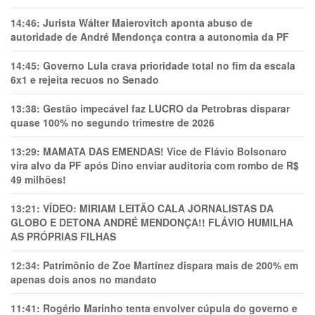
14:46:
Jurista Wálter Maierovitch aponta abuso de
autoridade de André Mendonça contra a autonomia da PF
14:45:
Governo Lula crava prioridade total no fim da escala
6x1 e rejeita recuos no Senado
13:38:
Gestão impecável faz LUCRO da Petrobras disparar
quase 100% no segundo trimestre de 2026
13:29:
MAMATA DAS EMENDAS! Vice de Flávio Bolsonaro
vira alvo da PF após Dino enviar auditoria com rombo de R$
49 milhões!
13:21:
VÍDEO: MIRIAM LEITÃO CALA JORNALISTAS DA
GLOBO E DETONA ANDRÉ MENDONÇA!! FLÁVIO HUMILHA
AS PRÓPRIAS FILHAS
12:34:
Patrimônio de Zoe Martínez dispara mais de 200% em
apenas dois anos no mandato
11:41:
Rogério Marinho tenta envolver cúpula do governo e