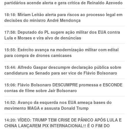
partidários acende alerta e gera crítica de Reinaldo Azevedo
18:18:
Míriam Leitão alerta para riscos ao processo legal em
decisões do ministro André Mendonça
17:58:
Deputado do PL sugere ação militar dos EUA contra
Lula e Moraes e vira alvo de denúncias
15:55:
Exército avança na modernização militar com edital
para compra de drones camicases
15:44:
Alfredo Gaspar descumpre declaração pública sobre
candidatura ao Senado para ser vice de Flávio Bolsonaro
15:06:
Flávio Bolsonaro DESCUMPRE promessa e ESCONDE
contas de filme sobre Jair Bolsonaro
14:52:
Avanço da esquerda nos EUA ameaça bases do
movimento MAGA e assusta Donald Trump
14:20:
VÍDEO: TRUMP TEM CRlSE DE PÂNlCO APÓS LULA E
CHINA LANÇAREM PIX INTERNACIONAL!! É O FIM DO