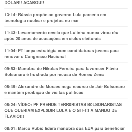
DÓLAR!! ACABOU!!
13:14:
Rússia propõe ao governo Lula parceria em
tecnologia nuclear e projetos no mar
11:43:
Levantamento revela que Lulinha nunca virou réu
após 20 anos de acusações em ciclos eleitorais
11:04:
PT lança estratégia com candidaturas jovens para
renovar o Congresso Nacional
09:53:
Manobra de Nikolas Ferreira para favorecer Flávio
Bolsonaro é frustrada por recusa de Romeu Zema
08:49:
Alexandre de Moraes nega recurso de Jair Bolsonaro
e mantém proibição de visitas políticas
08:24:
VÍDEO: PF PRENDE TERR0RlSTAS B0LSONARlSTAS
QUE QUERIAM EXPL0DlR LULA E O STF!!! A MANDO DE
FLÁVIO!!!
08:01:
Marco Rubio lidera manobra dos EUA para beneficiar