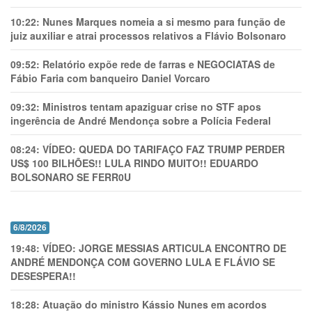
10:22:
Nunes Marques nomeia a si mesmo para função de
juiz auxiliar e atrai processos relativos a Flávio Bolsonaro
09:52:
Relatório expõe rede de farras e NEGOCIATAS de
Fábio Faria com banqueiro Daniel Vorcaro
09:32:
Ministros tentam apaziguar crise no STF apos
ingerência de André Mendonça sobre a Polícia Federal
08:24:
VÍDEO: QUEDA DO TARIFAÇO FAZ TRUMP PERDER
US$ 100 BILHÕES!! LULA RINDO MUITO!! EDUARDO
BOLSONARO SE FERR0U
6/8/2026
19:48:
VÍDEO: JORGE MESSIAS ARTICULA ENCONTRO DE
ANDRÉ MENDONÇA COM GOVERNO LULA E FLÁVIO SE
DESESPERA!!
18:28:
Atuação do ministro Kássio Nunes em acordos