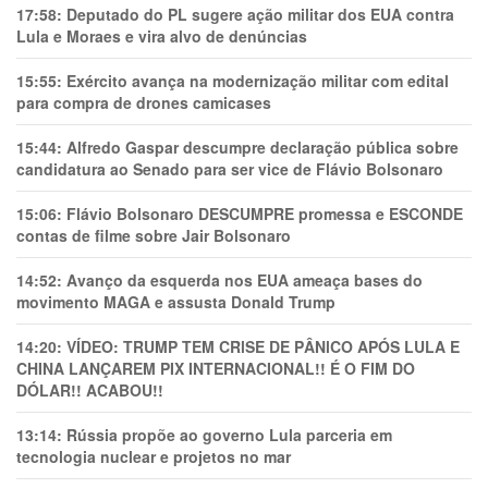
17:58:
Deputado do PL sugere ação militar dos EUA contra
Lula e Moraes e vira alvo de denúncias
15:55:
Exército avança na modernização militar com edital
para compra de drones camicases
15:44:
Alfredo Gaspar descumpre declaração pública sobre
candidatura ao Senado para ser vice de Flávio Bolsonaro
15:06:
Flávio Bolsonaro DESCUMPRE promessa e ESCONDE
contas de filme sobre Jair Bolsonaro
14:52:
Avanço da esquerda nos EUA ameaça bases do
movimento MAGA e assusta Donald Trump
14:20:
VÍDEO: TRUMP TEM CRlSE DE PÂNlCO APÓS LULA E
CHINA LANÇAREM PIX INTERNACIONAL!! É O FIM DO
DÓLAR!! ACABOU!!
13:14:
Rússia propõe ao governo Lula parceria em
tecnologia nuclear e projetos no mar