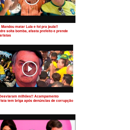
 Mandou matar Lula e foi pra jaula!!
dre solta bomba, afasta prefeito e prende
aristas
Desviaram milhões!! Acampamento
rista tem briga após denúncias de corrupção