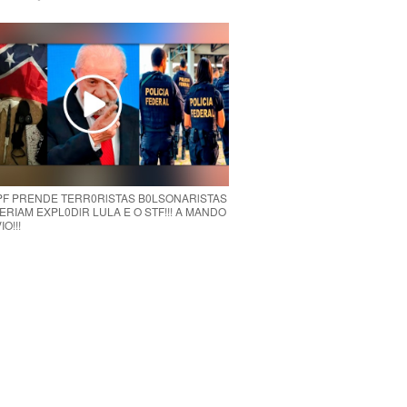
 PF PRENDE TERR0RlSTAS B0LSONARlSTAS
RIAM EXPL0DlR LULA E O STF!!! A MANDO
O!!!