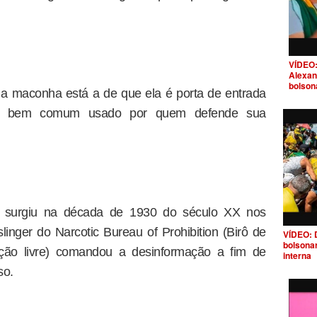
VÍDEO:
Alexan
bolson
 a maconha está a de que ela é porta de entrada
nto bem comum usado por quem defende sua
 surgiu na década de 1930 do século XX nos
inger do Narcotic Bureau of Prohibition (Birô de
VÍDEO: 
bolsona
ução livre) comandou a desinformação a fim de
interna
so.