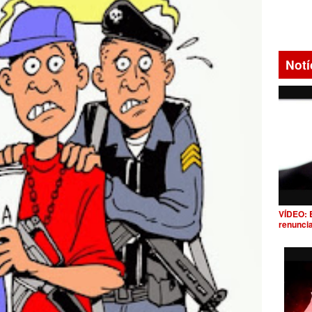
Notí
VÍDEO: 
renunci