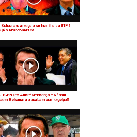
 Bolsonaro arrega e se humilha ao STF!!
s já o abandonaram!!
URGENTE!! André Mendonça e Kássio
raem Bolsonaro e acabam com o golpe!!