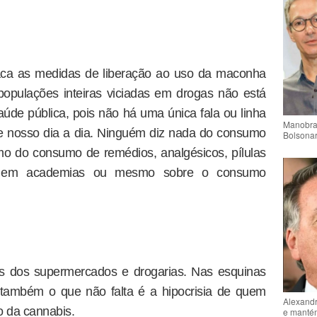
aca as medidas de liberação ao uso da maconha
populações inteiras viciadas em drogas não está
de pública, pois não há uma única fala ou linha
Manobra 
de nosso dia a dia. Ninguém diz nada do consumo
Bolsonar
o do consumo de remédios, analgésicos, pílulas
as em academias ou mesmo sobre o consumo
as dos supermercados e drogarias. Nas esquinas
também o que não falta é a hipocrisia de quem
Alexandr
o da cannabis.
e mantém