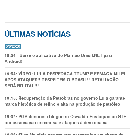
ÚLTIMAS NOTÍCIAS
5/8/2026
19:54
-
Baixe o aplicativo do Plantão Brasil.NET para
Android!
19:54:
VÍDEO: LULA DESPEDAÇA TRUMP E ESMAGA MILEI
APÓS ATAQUES!! RESPEITEM O BRASIL!! RETALIAÇÃO
SERÁ BRUTAL!!!
19:15:
Recuperação da Petrobras no governo Lula garante
marca histórica de refino e alta na produção de petróleo
19:02:
PGR denuncia blogueiro Oswaldo Eustáquio ao STF
por associação criminosa e ataques à democracia
18:26:
Silas Malafaia aponta erro estratégico em chapa de