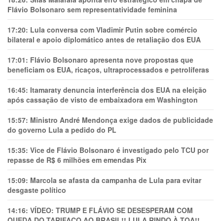
Flávio Bolsonaro sem representatividade feminina
17:20:
Lula conversa com Vladimir Putin sobre comércio
bilateral e apoio diplomático antes de retaliação dos EUA
17:01:
Flávio Bolsonaro apresenta nove propostas que
beneficiam os EUA, ricaços, ultraprocessados e petrolíferas
16:45:
Itamaraty denuncia interferência dos EUA na eleição
após cassação de visto de embaixadora em Washington
15:57:
Ministro André Mendonça exige dados de publicidade
do governo Lula a pedido do PL
15:35:
Vice de Flávio Bolsonaro é investigado pelo TCU por
repasse de R$ 6 milhões em emendas Pix
15:09:
Marcola se afasta da campanha de Lula para evitar
desgaste político
14:16:
VÍDEO: TRUMP E FLÁVIO SE DESESPERAM COM
QUEDA DO TARIFAÇO AO BRASIL!! LULA RINDO À TOA!!