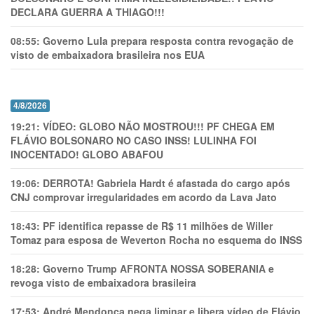
DECLARA GUERRA A THIAGO!!!
08:55:
Governo Lula prepara resposta contra revogação de
visto de embaixadora brasileira nos EUA
4/8/2026
19:21:
VÍDEO: GLOBO NÃO MOSTROU!!! PF CHEGA EM
FLÁVIO BOLSONARO NO CASO INSS! LULINHA FOI
INOCENTADO! GLOBO ABAFOU
19:06:
DERROTA! Gabriela Hardt é afastada do cargo após
CNJ comprovar irregularidades em acordo da Lava Jato
18:43:
PF identifica repasse de R$ 11 milhões de Willer
Tomaz para esposa de Weverton Rocha no esquema do INSS
18:28:
Governo Trump AFRONTA NOSSA SOBERANIA e
revoga visto de embaixadora brasileira
17:53:
André Mendonça nega liminar e libera vídeo de Flávio