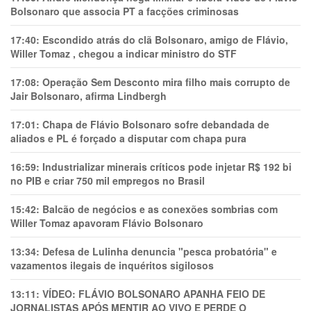
Bolsonaro que associa PT a facções criminosas
17:40:
Escondido atrás do clã Bolsonaro, amigo de Flávio,
Willer Tomaz , chegou a indicar ministro do STF
17:08:
Operação Sem Desconto mira filho mais corrupto de
Jair Bolsonaro, afirma Lindbergh
17:01:
Chapa de Flávio Bolsonaro sofre debandada de
aliados e PL é forçado a disputar com chapa pura
16:59:
Industrializar minerais críticos pode injetar R$ 192 bi
no PIB e criar 750 mil empregos no Brasil
15:42:
Balcão de negócios e as conexões sombrias com
Willer Tomaz apavoram Flávio Bolsonaro
13:34:
Defesa de Lulinha denuncia "pesca probatória" e
vazamentos ilegais de inquéritos sigilosos
13:11:
VÍDEO: FLÁVIO BOLSONARO APANHA FEIO DE
JORNALISTAS APÓS MENTIR AO VIVO E PERDE O