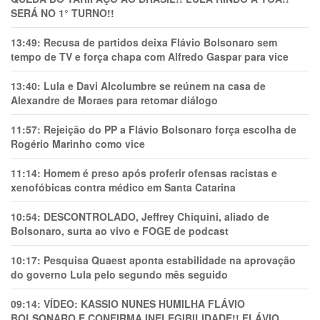
SERÁ NO 1° TURNO!!
13:49:
Recusa de partidos deixa Flávio Bolsonaro sem
tempo de TV e força chapa com Alfredo Gaspar para vice
13:40:
Lula e Davi Alcolumbre se reúnem na casa de
Alexandre de Moraes para retomar diálogo
11:57:
Rejeição do PP a Flávio Bolsonaro força escolha de
Rogério Marinho como vice
11:14:
Homem é preso após proferir ofensas racistas e
xenofóbicas contra médico em Santa Catarina
10:54:
DESCONTROLADO, Jeffrey Chiquini, aliado de
Bolsonaro, surta ao vivo e FOGE de podcast
10:17:
Pesquisa Quaest aponta estabilidade na aprovação
do governo Lula pelo segundo mês seguido
09:14:
VÍDEO: KASSIO NUNES HUMlLHA FLÁVIO
BOLSONARO E CONFIRMA INELEGIBILIDADE!! FLÁVIO