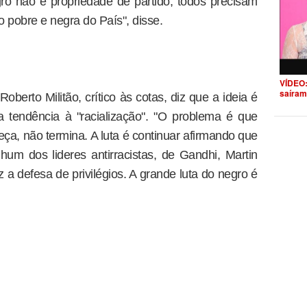
o não é propriedade de partido, todos precisam
pobre e negra do País", disse.
VÍDEO:
saíram
berto Militão, crítico às cotas, diz que a ideia é
a tendência à "racialização". "O problema é que
eça, não termina. A luta é continuar afirmando que
enhum dos lideres antirracistas, de Gandhi, Martin
 a defesa de privilégios. A grande luta do negro é