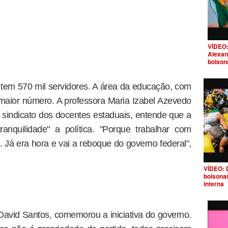
VÍDEO:
Alexan
bolson
tem 570 mil servidores. A área da educação, com
o maior número. A professora Maria Izabel Azevedo
sindicato dos docentes estaduais, entende que a
anquilidade" a política. "Porque trabalhar com
 Já era hora e vai a reboque do governo federal",
VÍDEO: 
bolsona
interna
David Santos, comemorou a iniciativa do governo.