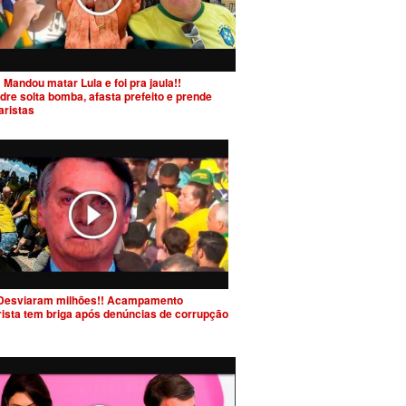
 Mandou matar Lula e foi pra jaula!!
dre solta bomba, afasta prefeito e prende
aristas
Desviaram milhões!! Acampamento
rista tem briga após denúncias de corrupção