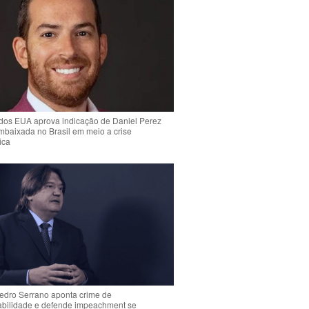
dos EUA aprova indicação de Daniel Perez
mbaixada no Brasil em meio a crise
ica
Pedro Serrano aponta crime de
abilidade e defende impeachment se