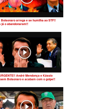
 Bolsonaro arrega e se humilha ao STF!!
s já o abandonaram!!
URGENTE!! André Mendonça e Kássio
raem Bolsonaro e acabam com o golpe!!