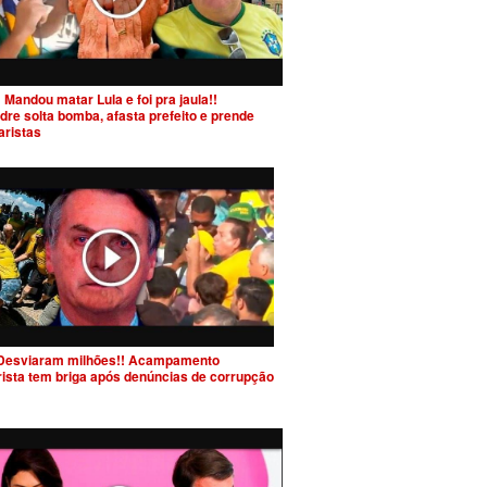
 Mandou matar Lula e foi pra jaula!!
dre solta bomba, afasta prefeito e prende
aristas
Desviaram milhões!! Acampamento
rista tem briga após denúncias de corrupção