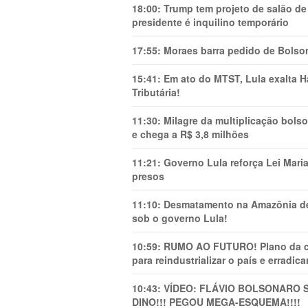
18:00:
Trump tem projeto de salão de
presidente é inquilino temporário
17:55:
Moraes barra pedido de Bolson
15:41:
Em ato do MTST, Lula exalta H
Tributária!
11:30:
Milagre da multiplicação bolso
e chega a R$ 3,8 milhões
11:21:
Governo Lula reforça Lei Mari
presos
11:10:
Desmatamento na Amazônia de
sob o governo Lula!
10:59:
RUMO AO FUTURO! Plano da cha
para reindustrializar o país e erradic
10:43:
VÍDEO: FLÁVIO BOLSONARO 
DINO!!! PEGOU MEGA-ESQUEMA!!!!