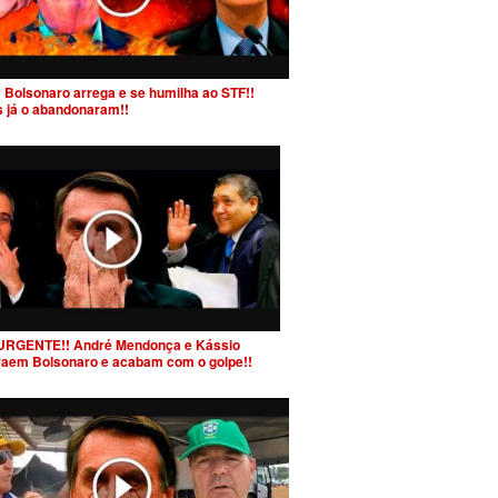
 Bolsonaro arrega e se humilha ao STF!!
s já o abandonaram!!
URGENTE!! André Mendonça e Kássio
raem Bolsonaro e acabam com o golpe!!