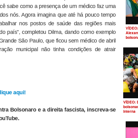
Você sabe como a presença de um médico faz uma
odos nós. Agora imagina que até há pouco tempo
trabalhar nos postos de saúde das regiões mais
VÍDEO:
 do país”, completou Dilma, dando como exemplo
Alexan
bolson
rande São Paulo, que ficou sem médico de abril
ação municipal não tinha condições de atrair
ique aqui!
VÍDEO: 
bolsona
tra Bolsonaro e a direita fascista, inscreva-se
interna
YouTube.