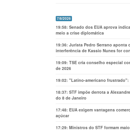
7/8/2026
19:58:
Senado dos EUA aprova indica
meio a crise diplomática
19:36:
Jurista Pedro Serrano aponta
interferência de Kassio Nunes for co
19:09:
TSE cria conselho especial co
de 2026
19:02:
"Latino-americano frustrado":
18:37:
STF impõe derrota a Alexandre
do 8 de Janeiro
17:48:
EUA exigem vantagens comercia
açúcar
17:29:
Ministros do STF formam maio