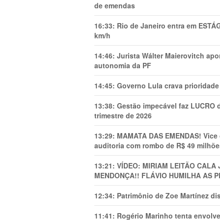
de emendas
16:33:
Rio de Janeiro entra em ESTÁ
km/h
14:46:
Jurista Wálter Maierovitch ap
autonomia da PF
14:45:
Governo Lula crava prioridade 
13:38:
Gestão impecável faz LUCRO d
trimestre de 2026
13:29:
MAMATA DAS EMENDAS! Vice de 
auditoria com rombo de R$ 49 milhõe
13:21:
VÍDEO: MIRIAM LEITÃO CAL
MENDONÇA!! FLÁVIO HUMILHA AS P
12:34:
Patrimônio de Zoe Martínez d
11:41:
Rogério Marinho tenta envolve