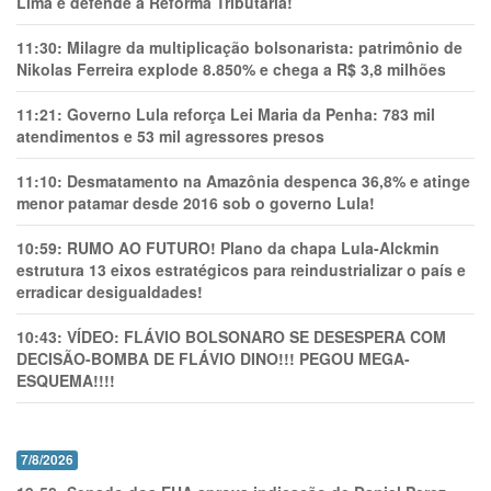
Lima e defende a Reforma Tributária!
11:30:
Milagre da multiplicação bolsonarista: patrimônio de
Nikolas Ferreira explode 8.850% e chega a R$ 3,8 milhões
11:21:
Governo Lula reforça Lei Maria da Penha: 783 mil
atendimentos e 53 mil agressores presos
11:10:
Desmatamento na Amazônia despenca 36,8% e atinge
menor patamar desde 2016 sob o governo Lula!
10:59:
RUMO AO FUTURO! Plano da chapa Lula-Alckmin
estrutura 13 eixos estratégicos para reindustrializar o país e
erradicar desigualdades!
10:43:
VÍDEO: FLÁVIO BOLSONARO SE DESESPERA COM
DECISÃO-BOMBA DE FLÁVIO DINO!!! PEGOU MEGA-
ESQUEMA!!!!
7/8/2026