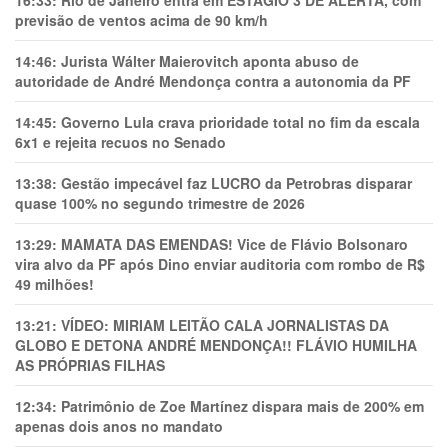
16:33:
Rio de Janeiro entra em ESTÁGIO 3 DE ALERTA, com
previsão de ventos acima de 90 km/h
14:46:
Jurista Wálter Maierovitch aponta abuso de
autoridade de André Mendonça contra a autonomia da PF
14:45:
Governo Lula crava prioridade total no fim da escala
6x1 e rejeita recuos no Senado
13:38:
Gestão impecável faz LUCRO da Petrobras disparar
quase 100% no segundo trimestre de 2026
13:29:
MAMATA DAS EMENDAS! Vice de Flávio Bolsonaro
vira alvo da PF após Dino enviar auditoria com rombo de R$
49 milhões!
13:21:
VÍDEO: MIRIAM LEITÃO CALA JORNALISTAS DA
GLOBO E DETONA ANDRÉ MENDONÇA!! FLÁVIO HUMILHA
AS PRÓPRIAS FILHAS
12:34:
Patrimônio de Zoe Martínez dispara mais de 200% em
apenas dois anos no mandato