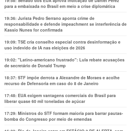
19:58:
Senado dos EUA aprova indicação de Daniel Perez
para a embaixada no Brasil em meio a crise diplomática
19:36:
Jurista Pedro Serrano aponta crime de
responsabilidade e defende impeachment se interferência de
Kassio Nunes for confirmada
19:09:
TSE cria conselho especial contra desinformação e
uso indevido de IA nas eleições de 2026
19:02:
"Latino-americano frustrado": Lula rebate acusações
de secretário de Donald Trump
18:37:
STF impõe derrota a Alexandre de Moraes e acolhe
recurso de Defensoria em caso do 8 de Janeiro
17:48:
EUA exigem vantagens comerciais do Brasil para
liberar quase 60 mil toneladas de açúcar
17:29:
Ministros do STF formam maioria para barrar pautas-
bomba do Congresso por meio de emendas