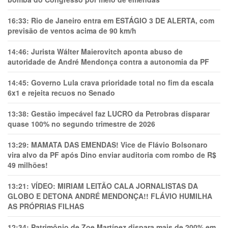
16:33:
Rio de Janeiro entra em ESTÁGIO 3 DE ALERTA, com
previsão de ventos acima de 90 km/h
14:46:
Jurista Wálter Maierovitch aponta abuso de
autoridade de André Mendonça contra a autonomia da PF
14:45:
Governo Lula crava prioridade total no fim da escala
6x1 e rejeita recuos no Senado
13:38:
Gestão impecável faz LUCRO da Petrobras disparar
quase 100% no segundo trimestre de 2026
13:29:
MAMATA DAS EMENDAS! Vice de Flávio Bolsonaro
vira alvo da PF após Dino enviar auditoria com rombo de R$
49 milhões!
13:21:
VÍDEO: MIRIAM LEITÃO CALA JORNALISTAS DA
GLOBO E DETONA ANDRÉ MENDONÇA!! FLÁVIO HUMILHA
AS PRÓPRIAS FILHAS
12:34:
Patrimônio de Zoe Martínez dispara mais de 200% em