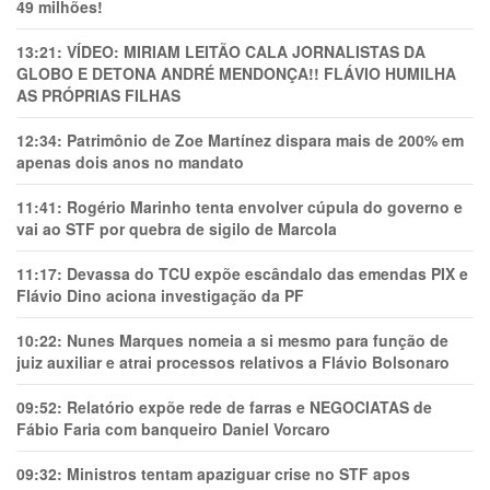
49 milhões!
13:21:
VÍDEO: MIRIAM LEITÃO CALA JORNALISTAS DA
GLOBO E DETONA ANDRÉ MENDONÇA!! FLÁVIO HUMILHA
AS PRÓPRIAS FILHAS
12:34:
Patrimônio de Zoe Martínez dispara mais de 200% em
apenas dois anos no mandato
11:41:
Rogério Marinho tenta envolver cúpula do governo e
vai ao STF por quebra de sigilo de Marcola
11:17:
Devassa do TCU expõe escândalo das emendas PIX e
Flávio Dino aciona investigação da PF
10:22:
Nunes Marques nomeia a si mesmo para função de
juiz auxiliar e atrai processos relativos a Flávio Bolsonaro
09:52:
Relatório expõe rede de farras e NEGOCIATAS de
Fábio Faria com banqueiro Daniel Vorcaro
09:32:
Ministros tentam apaziguar crise no STF apos