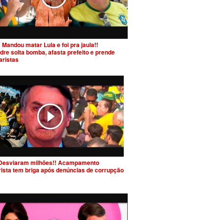
 Mandou matar Lula e foi pra jaula!!
dre solta bomba, afasta prefeito e prende
aristas
Desviaram milhões!! Acampamento
rista tem briga após denúncias de corrupção