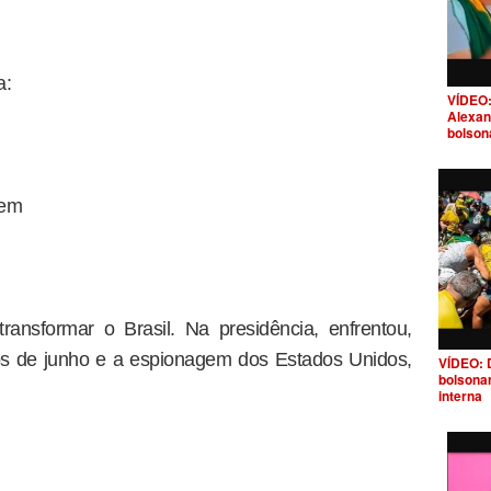
a:
VÍDEO:
Alexan
bolson
gem
ansformar o Brasil. Na presidência, enfrentou,
tos de junho e a espionagem dos Estados Unidos,
VÍDEO: 
bolsona
interna