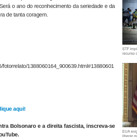
Será o ano do reconhecimento da seriedade e da
ira de tanta coragem.
STF impõ
recurso 
/26/fotorrelato/1388060164_900639.html#13880601
ique aqui!
tra Bolsonaro e a direita fascista, inscreva-se
EUA exig
YouTube.
liberar 