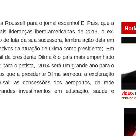
ma Rousseff para o jornal espanhol El País, que a
Notí
is lideranças ibero-americanas de 2013, o ex-
ico de luta da sua sucessora, lembra ação dela em
itivos da atuação de Dilma como presidente; "Em
sil da presidente Dilma é o país mais empenhado
; para o petista, "2014 será um grande ano para o
rutos que a presidente Dilma semeou: a exploração
-sal; as concessões dos aeroportos, da rede
 grandes investimentos em educação, saúde e
VÍDEO: 
renunci