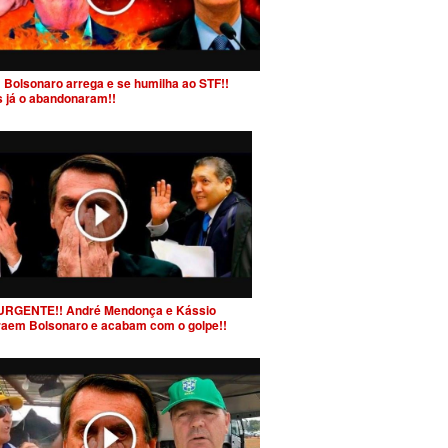
 Bolsonaro arrega e se humilha ao STF!!
s já o abandonaram!!
URGENTE!! André Mendonça e Kássio
raem Bolsonaro e acabam com o golpe!!