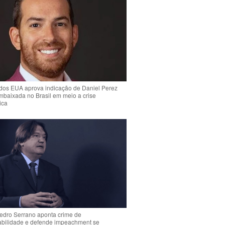
dos EUA aprova indicação de Daniel Perez
mbaixada no Brasil em meio a crise
ica
Pedro Serrano aponta crime de
abilidade e defende impeachment se