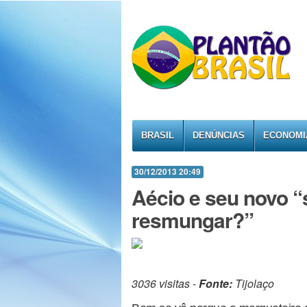
BRASIL
DENÚNCIAS
ECONOMI
30/12/2013 20:49
Aécio e seu novo 
resmungar?”
3036 visitas -
Fonte:
Tijolaço