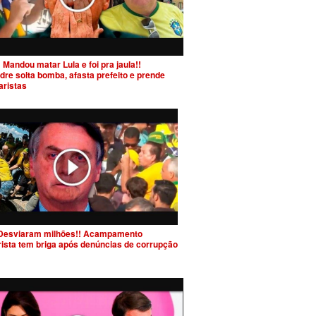
 Mandou matar Lula e foi pra jaula!!
dre solta bomba, afasta prefeito e prende
aristas
Desviaram milhões!! Acampamento
rista tem briga após denúncias de corrupção