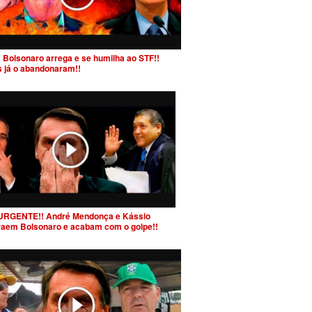
 Bolsonaro arrega e se humilha ao STF!!
s já o abandonaram!!
URGENTE!! André Mendonça e Kássio
raem Bolsonaro e acabam com o golpe!!