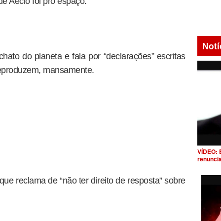
e Aécio foi pro espaço.
Notí
hato do planeta e fala por “declarações” escritas
 reproduzem, mansamente.
VÍDEO: 
renunci
que reclama de “não ter direito de resposta” sobre