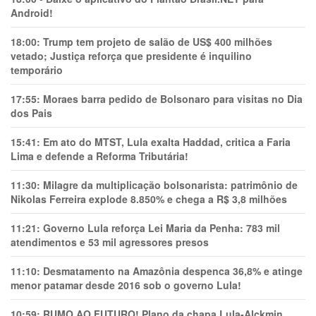
Android!
18:00:
Trump tem projeto de salão de US$ 400 milhões
vetado; Justiça reforça que presidente é inquilino
temporário
17:55:
Moraes barra pedido de Bolsonaro para visitas no Dia
dos Pais
15:41:
Em ato do MTST, Lula exalta Haddad, critica a Faria
Lima e defende a Reforma Tributária!
11:30:
Milagre da multiplicação bolsonarista: patrimônio de
Nikolas Ferreira explode 8.850% e chega a R$ 3,8 milhões
11:21:
Governo Lula reforça Lei Maria da Penha: 783 mil
atendimentos e 53 mil agressores presos
11:10:
Desmatamento na Amazônia despenca 36,8% e atinge
menor patamar desde 2016 sob o governo Lula!
10:59:
RUMO AO FUTURO! Plano da chapa Lula-Alckmin