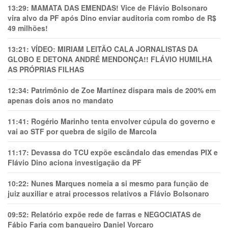
13:29:
MAMATA DAS EMENDAS! Vice de Flávio Bolsonaro
vira alvo da PF após Dino enviar auditoria com rombo de R$
49 milhões!
13:21:
VÍDEO: MIRIAM LEITÃO CALA JORNALISTAS DA
GLOBO E DETONA ANDRÉ MENDONÇA!! FLÁVIO HUMILHA
AS PRÓPRIAS FILHAS
12:34:
Patrimônio de Zoe Martínez dispara mais de 200% em
apenas dois anos no mandato
11:41:
Rogério Marinho tenta envolver cúpula do governo e
vai ao STF por quebra de sigilo de Marcola
11:17:
Devassa do TCU expõe escândalo das emendas PIX e
Flávio Dino aciona investigação da PF
10:22:
Nunes Marques nomeia a si mesmo para função de
juiz auxiliar e atrai processos relativos a Flávio Bolsonaro
09:52:
Relatório expõe rede de farras e NEGOCIATAS de
Fábio Faria com banqueiro Daniel Vorcaro