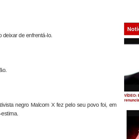
Notí
deixar de enfrentá-lo.
ão.
VÍDEO: 
renunci
ivista negro Malcom X fez pelo seu povo foi, em
-estima.