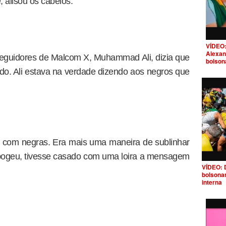
 alisou os cabelos.
VÍDEO:
Alexan
seguidores de Malcom X, Muhammad Ali, dizia que
bolson
o. Ali estava na verdade dizendo aos negros que
 com negras. Era mais uma maneira de sublinhar
apogeu, tivesse casado com uma loira a mensagem
VÍDEO: 
bolsona
interna