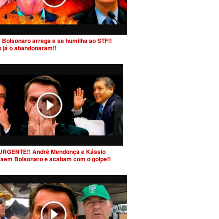
 Bolsonaro arrega e se humilha ao STF!!
s já o abandonaram!!
URGENTE!! André Mendonça e Kássio
raem Bolsonaro e acabam com o golpe!!