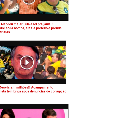
 Mandou matar Lula e foi pra jaula!!
dre solta bomba, afasta prefeito e prende
aristas
Desviaram milhões!! Acampamento
rista tem briga após denúncias de corrupção