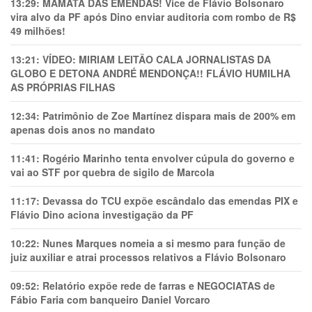
13:29:
MAMATA DAS EMENDAS! Vice de Flávio Bolsonaro
vira alvo da PF após Dino enviar auditoria com rombo de R$
49 milhões!
13:21:
VÍDEO: MIRIAM LEITÃO CALA JORNALISTAS DA
GLOBO E DETONA ANDRÉ MENDONÇA!! FLÁVIO HUMILHA
AS PRÓPRIAS FILHAS
12:34:
Patrimônio de Zoe Martínez dispara mais de 200% em
apenas dois anos no mandato
11:41:
Rogério Marinho tenta envolver cúpula do governo e
vai ao STF por quebra de sigilo de Marcola
11:17:
Devassa do TCU expõe escândalo das emendas PIX e
Flávio Dino aciona investigação da PF
10:22:
Nunes Marques nomeia a si mesmo para função de
juiz auxiliar e atrai processos relativos a Flávio Bolsonaro
09:52:
Relatório expõe rede de farras e NEGOCIATAS de
Fábio Faria com banqueiro Daniel Vorcaro