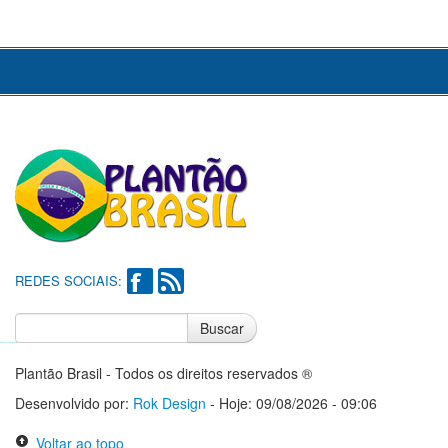
REDES SOCIAIS:
Buscar
Notícias do Flamengo
Notícias do Corinthians
Plantão Brasil - Todos os direitos reservados ®
Desenvolvido por:
Rok Design
- Hoje: 09/08/2026 - 09:06
Voltar ao topo