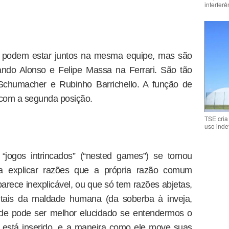
interfer
 podem estar juntos na mesma equipe, mas são
ando Alonso e Felipe Massa na Ferrari. São tão
Schumacher e Rubinho Barrichello. A função de
 com a segunda posição.
TSE cria
uso inde
“jogos intrincados” (“nested games”) se tornou
a explicar razões que a própria razão comum
arece inexplicável, ou que só tem razões abjetas,
tais da maldade humana (da soberba à inveja,
ade pode ser melhor elucidado se entendermos o
r está inserido, e a maneira como ele move suas