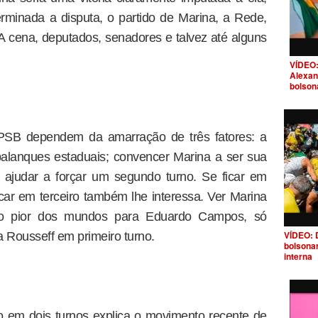
minada a disputa, o partido de Marina, a Rede,
 A cena, deputados, senadores e talvez até alguns
VÍDEO:
Alexan
bolson
 PSB dependem da amarração de três fatores: a
alanques estaduais; convencer Marina a ser sua
ra ajudar a forçar um segundo turno. Se ficar em
car em terceiro também lhe interessa. Ver Marina
 o pior dos mundos para Eduardo Campos, só
VÍDEO: 
a Rousseff em primeiro turno.
bolsona
interna
o em dois turnos explica o movimento recente de