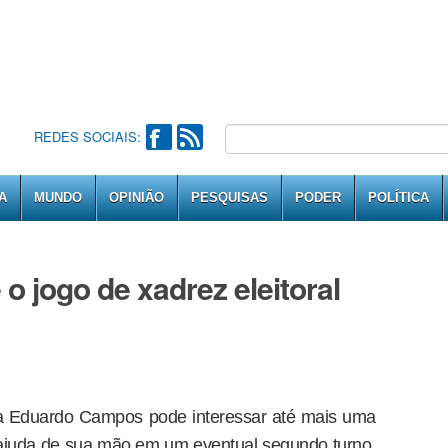
REDES SOCIAIS:
A
MUNDO
OPINIÃO
PESQUISAS
PODER
POLÍTICA
 jogo de xadrez eleitoral
 a Eduardo Campos pode interessar até mais uma
 ajuda de sua mão em um eventual segundo turno,