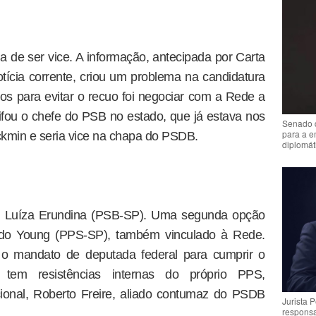
ia de ser vice. A informação, antecipada por Carta
otícia corrente, criou um problema na candidatura
 para evitar o recuo foi negociar com a Rede a
fou o chefe do PSB no estado, que já estava nos
Senado 
para a e
ckmin e seria vice na chapa do PSDB.
diplomát
ou Luíza Erundina (PSB-SP). Uma segunda opção
rdo Young (PPS-SP), também vinculado à Rede.
r o mandato de deputada federal para cumprir o
tem resistências internas do próprio PPS,
cional, Roberto Freire, aliado contumaz do PSDB
Jurista 
respons