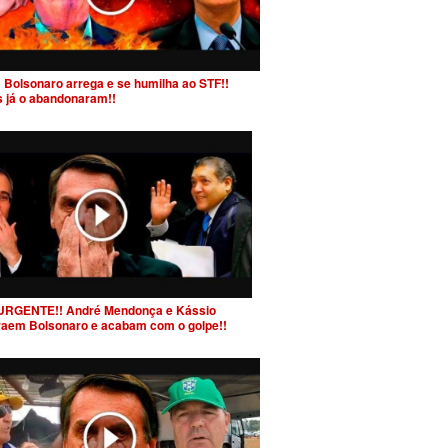
 Bolsonaro arrega e se humilha ao STF!!
s já o abandonaram!!
URGENTE!! André Mendonça e Kássio
raem Bolsonaro e acabam com o golpe!!