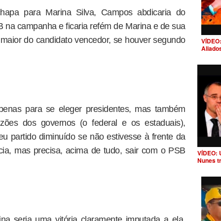
chapa para Marina Silva, Campos abdicaria do
SB na campanha e ficaria refém de Marina e de sua
r maior do candidato vencedor, se houver segundo
VÍDEO:
Aliado
apenas para se eleger presidentes, mas também
zões dos governos (o federal e os estaduais),
u partido diminuído se não estivesse à frente da
cia, mas precisa, acima de tudo, sair com o PSB
VÍDEO: 
Nunes t
a seria uma vitória claramente imputada a ela,