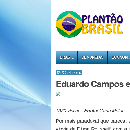
BRASIL
DENÚNCIAS
ECONOMI
5/1/2014 14:16
Eduardo Campos e o
1380 visitas -
Fonte:
Carta Maior
Por mais paradoxal que pareça,
vitória de Dilma Rousseff, com a