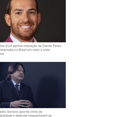
dos EUA aprova indicação de Daniel Perez
mbaixada no Brasil em meio a crise
ica
Pedro Serrano aponta crime de
abilidade e defende impeachment se