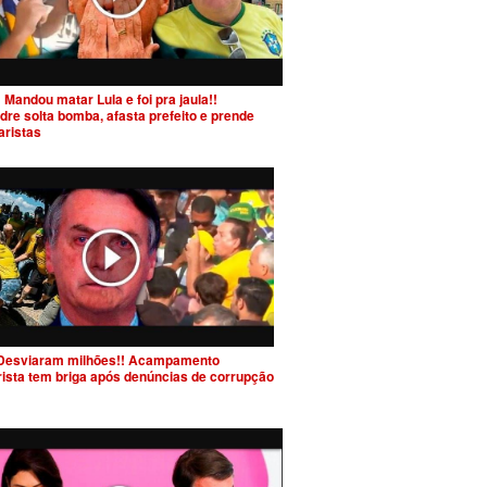
 Mandou matar Lula e foi pra jaula!!
dre solta bomba, afasta prefeito e prende
aristas
Desviaram milhões!! Acampamento
rista tem briga após denúncias de corrupção