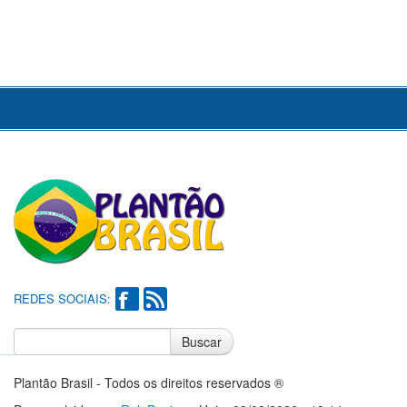
REDES SOCIAIS:
Buscar
Notícias do Flamengo
Notícias do Corinthians
Plantão Brasil - Todos os direitos reservados ®