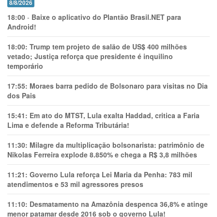
8/8/2026
18:00
-
Baixe o aplicativo do Plantão Brasil.NET para
Android!
18:00:
Trump tem projeto de salão de US$ 400 milhões
vetado; Justiça reforça que presidente é inquilino
temporário
17:55:
Moraes barra pedido de Bolsonaro para visitas no Dia
dos Pais
15:41:
Em ato do MTST, Lula exalta Haddad, critica a Faria
Lima e defende a Reforma Tributária!
11:30:
Milagre da multiplicação bolsonarista: patrimônio de
Nikolas Ferreira explode 8.850% e chega a R$ 3,8 milhões
11:21:
Governo Lula reforça Lei Maria da Penha: 783 mil
atendimentos e 53 mil agressores presos
11:10:
Desmatamento na Amazônia despenca 36,8% e atinge
menor patamar desde 2016 sob o governo Lula!