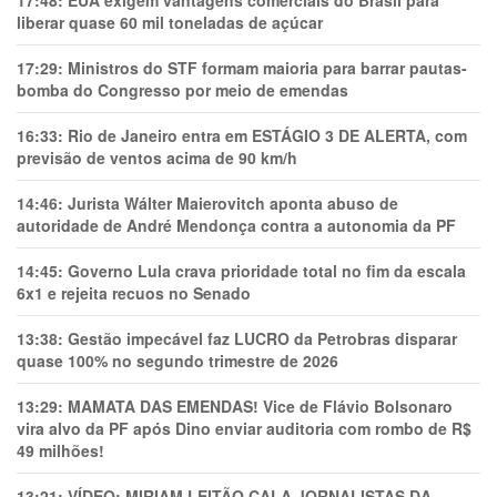
17:48:
EUA exigem vantagens comerciais do Brasil para
liberar quase 60 mil toneladas de açúcar
17:29:
Ministros do STF formam maioria para barrar pautas-
bomba do Congresso por meio de emendas
16:33:
Rio de Janeiro entra em ESTÁGIO 3 DE ALERTA, com
previsão de ventos acima de 90 km/h
14:46:
Jurista Wálter Maierovitch aponta abuso de
autoridade de André Mendonça contra a autonomia da PF
14:45:
Governo Lula crava prioridade total no fim da escala
6x1 e rejeita recuos no Senado
13:38:
Gestão impecável faz LUCRO da Petrobras disparar
quase 100% no segundo trimestre de 2026
13:29:
MAMATA DAS EMENDAS! Vice de Flávio Bolsonaro
vira alvo da PF após Dino enviar auditoria com rombo de R$
49 milhões!
13:21:
VÍDEO: MIRIAM LEITÃO CALA JORNALISTAS DA