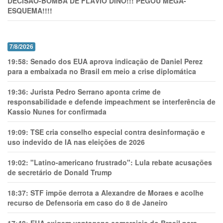
DECISÃO-BOMBA DE FLÁVIO DINO!!! PEGOU MEGA-
ESQUEMA!!!!
7/8/2026
19:58:
Senado dos EUA aprova indicação de Daniel Perez
para a embaixada no Brasil em meio a crise diplomática
19:36:
Jurista Pedro Serrano aponta crime de
responsabilidade e defende impeachment se interferência de
Kassio Nunes for confirmada
19:09:
TSE cria conselho especial contra desinformação e
uso indevido de IA nas eleições de 2026
19:02:
"Latino-americano frustrado": Lula rebate acusações
de secretário de Donald Trump
18:37:
STF impõe derrota a Alexandre de Moraes e acolhe
recurso de Defensoria em caso do 8 de Janeiro