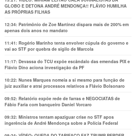
GLOBO E DETONA ANDRÉ MENDONÇA!! FLÁVIO HUMILHA
AS PRÓPRIAS FILHAS
12:34:
Patrimônio de Zoe Martínez dispara mais de 200% em
apenas dois anos no mandato
11:41:
Rogério Marinho tenta envolver cúpula do governo e
vai ao STF por quebra de sigilo de Marcola
11:17:
Devassa do TCU expõe escândalo das emendas PIX e
Flávio Dino aciona investigação da PF
10:22:
Nunes Marques nomeia a si mesmo para função de
juiz auxiliar e atrai processos relativos a Flávio Bolsonaro
09:52:
Relatório expõe rede de farras e NEGOCIATAS de
Fábio Faria com banqueiro Daniel Vorcaro
09:32:
Ministros tentam apaziguar crise no STF apos
ingerência de André Mendonça sobre a Polícia Federal
08:24:
VÍDEO: QUEDA DO TARIFAÇO FAZ TRUMP PERDER