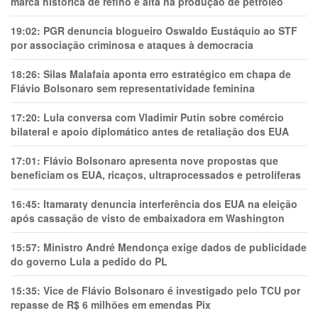
marca histórica de refino e alta na produção de petróleo
19:02:
PGR denuncia blogueiro Oswaldo Eustáquio ao STF
por associação criminosa e ataques à democracia
18:26:
Silas Malafaia aponta erro estratégico em chapa de
Flávio Bolsonaro sem representatividade feminina
17:20:
Lula conversa com Vladimir Putin sobre comércio
bilateral e apoio diplomático antes de retaliação dos EUA
17:01:
Flávio Bolsonaro apresenta nove propostas que
beneficiam os EUA, ricaços, ultraprocessados e petrolíferas
16:45:
Itamaraty denuncia interferência dos EUA na eleição
após cassação de visto de embaixadora em Washington
15:57:
Ministro André Mendonça exige dados de publicidade
do governo Lula a pedido do PL
15:35:
Vice de Flávio Bolsonaro é investigado pelo TCU por
repasse de R$ 6 milhões em emendas Pix