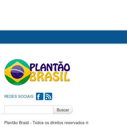
REDES SOCIAIS:
Buscar
Notícias do Flamengo
Notícias do Corinthians
Plantão Brasil - Todos os direitos reservados ®