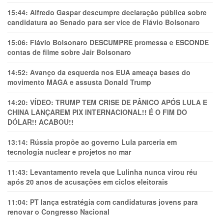
15:44:
Alfredo Gaspar descumpre declaração pública sobre
candidatura ao Senado para ser vice de Flávio Bolsonaro
15:06:
Flávio Bolsonaro DESCUMPRE promessa e ESCONDE
contas de filme sobre Jair Bolsonaro
14:52:
Avanço da esquerda nos EUA ameaça bases do
movimento MAGA e assusta Donald Trump
14:20:
VÍDEO: TRUMP TEM CRlSE DE PÂNlCO APÓS LULA E
CHINA LANÇAREM PIX INTERNACIONAL!! É O FIM DO
DÓLAR!! ACABOU!!
13:14:
Rússia propõe ao governo Lula parceria em
tecnologia nuclear e projetos no mar
11:43:
Levantamento revela que Lulinha nunca virou réu
após 20 anos de acusações em ciclos eleitorais
11:04:
PT lança estratégia com candidaturas jovens para
renovar o Congresso Nacional