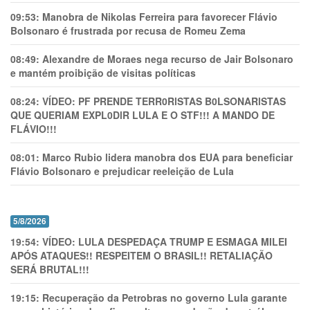
09:53:
Manobra de Nikolas Ferreira para favorecer Flávio
Bolsonaro é frustrada por recusa de Romeu Zema
08:49:
Alexandre de Moraes nega recurso de Jair Bolsonaro
e mantém proibição de visitas políticas
08:24:
VÍDEO: PF PRENDE TERR0RlSTAS B0LSONARlSTAS
QUE QUERIAM EXPL0DlR LULA E O STF!!! A MANDO DE
FLÁVIO!!!
08:01:
Marco Rubio lidera manobra dos EUA para beneficiar
Flávio Bolsonaro e prejudicar reeleição de Lula
5/8/2026
19:54:
VÍDEO: LULA DESPEDAÇA TRUMP E ESMAGA MILEI
APÓS ATAQUES!! RESPEITEM O BRASIL!! RETALIAÇÃO
SERÁ BRUTAL!!!
19:15:
Recuperação da Petrobras no governo Lula garante