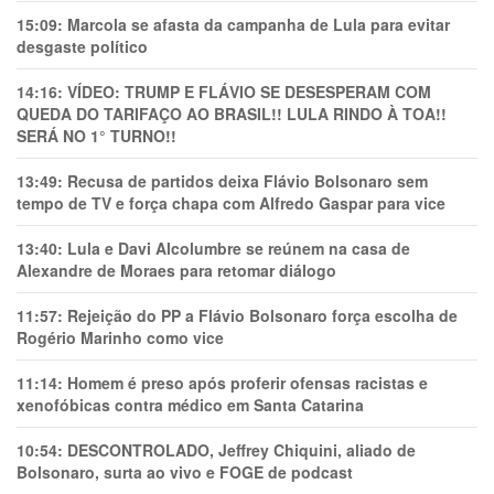
15:09:
Marcola se afasta da campanha de Lula para evitar
desgaste político
14:16:
VÍDEO: TRUMP E FLÁVIO SE DESESPERAM COM
QUEDA DO TARIFAÇO AO BRASIL!! LULA RINDO À TOA!!
SERÁ NO 1° TURNO!!
13:49:
Recusa de partidos deixa Flávio Bolsonaro sem
tempo de TV e força chapa com Alfredo Gaspar para vice
13:40:
Lula e Davi Alcolumbre se reúnem na casa de
Alexandre de Moraes para retomar diálogo
11:57:
Rejeição do PP a Flávio Bolsonaro força escolha de
Rogério Marinho como vice
11:14:
Homem é preso após proferir ofensas racistas e
xenofóbicas contra médico em Santa Catarina
10:54:
DESCONTROLADO, Jeffrey Chiquini, aliado de
Bolsonaro, surta ao vivo e FOGE de podcast